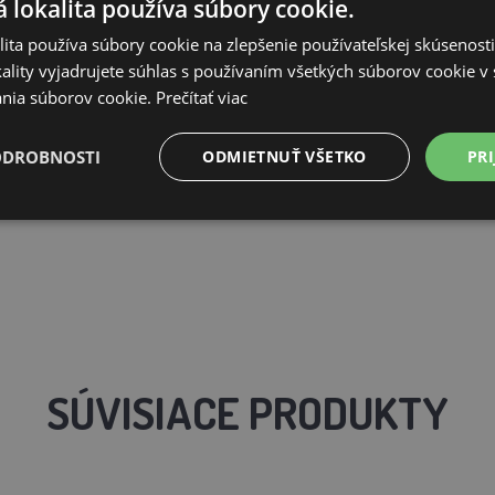
 lokalita používa súbory cookie.
tový
ita používa súbory cookie na zlepšenie používateľskej skúsenost
ality vyjadrujete súhlas s používaním všetkých súborov cookie v 
nia súborov cookie.
Prečítať viac
ODROBNOSTI
ODMIETNUŤ VŠETKO
PRI
dobu vodou, zaistite uzáver a napájačku preklopte.
SÚVISIACE PRODUKTY