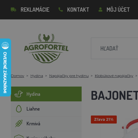
REKLAMÁCIE
KONTAKT
MÔJ ÚČET
Domov
Hydina
Napájačky pre hydinu
Klobúkové napájačky
BAJONET
Hydina
Liahne
Zľava 21%
Krmivá