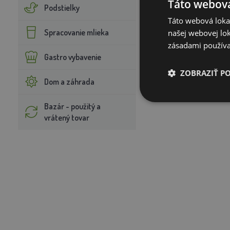
Táto webová
Podstielky
Typ uzáveru:
bajone
Táto webová lokal
Spracovanie mlieka
našej webovej lok
Materiál:
plast
zásadami používa
Gastro vybavenie
Ø355mm
ZOBRAZIŤ P
Dom a záhrada
Jednoducho naplňte ná
Bazár - použitý a
vrátený tovar