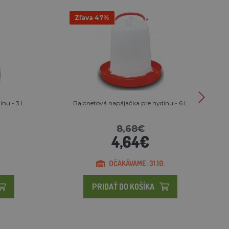
Zľava 47%
nu - 3 L
Bajonetová napájačka pre hydinu - 6 L
8,68€
4,64€
OČAKÁVAME: 31.10.
PRIDAŤ DO KOŠÍKA