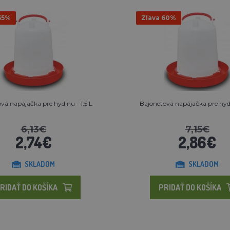
55%
Zľava 60%
vá napájačka pre hydinu - 1,5 L
Bajonetová napájačka pre hydi
6,13€
7,15€
2,74€
2,86€
SKLADOM
SKLADOM
RIDAŤ DO KOŠÍKA
PRIDAŤ DO KOŠÍKA