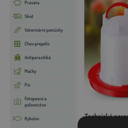
Prasata
Skot
Veterinární pomůcky
Chov prepelíc
Antiparazitiká
Mačky
Psi
Fotopasce a
poľovníctvo
Technické para
Rybolov
Objem:
14 L