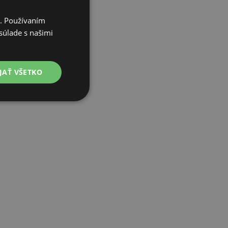
i. Používaním
súlade s našimi
JAŤ VŠETKO