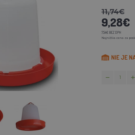
11,74€
9,28€
7,54€ BEZ DPH
Najnižšia cena za posl
NIE JE N