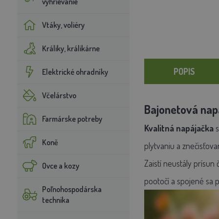
vyhrievanie
Vtáky, voliéry
Králiky, králikárne
POPIS
Elektrické ohradníky
Včelárstvo
Bajonetová napá
Farmárske potreby
Kvalitná napájačka
Koně
plytvaniu a znečisťova
Zaistí neustály prísun
Ovce a kozy
pootočí a spojené sa p
Poľnohospodárska
technika