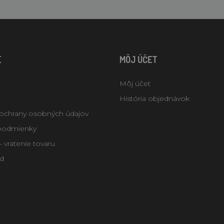
E
MÔJ ÚČET
Môj účet
História objednávok
ochrany osobných údajov
podmienky
 vratenie tovaru
d