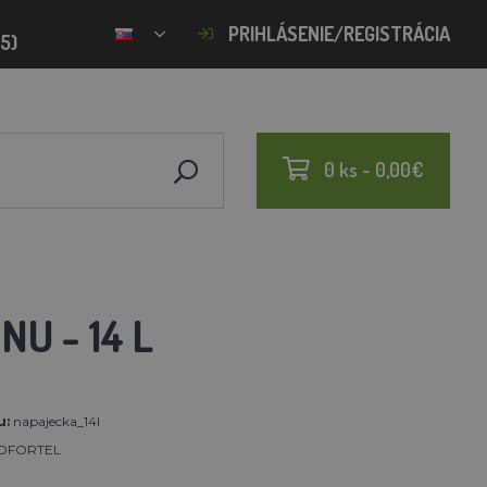
PRIHLÁSENIE/REGISTRÁCIA
15)
0 ks - 0,00€
U - 14 L
u:
napajecka_14l
OFORTEL