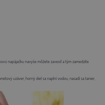
kovú napájačku navyše môžete zavesiť a tým zamedzíte
netový uzáver, horný diel sa naplní vodou, nasadí sa tanier,