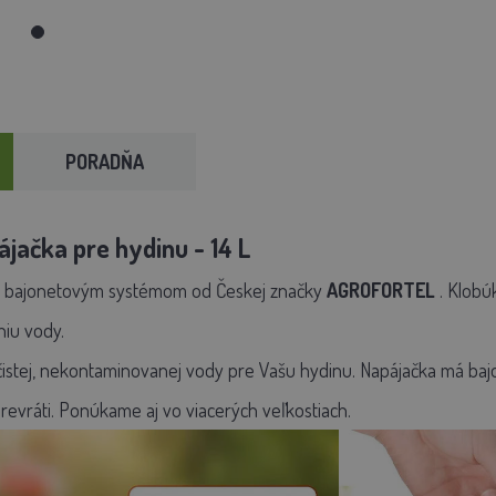
PORADŇA
jačka pre hydinu - 14 L
s bajonetovým systémom od Českej značky
AGROFORTEL
. Klobú
niu vody.
 čistej, nekontaminovanej vody pre Vašu hydinu. Napájačka má bajo
revráti. Ponúkame aj vo viacerých veľkostiach.