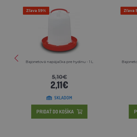
Zľava 59%
Zľava 
Bajonetová napájačka pre hydinu - 1 L
Bajoneto
5,10€
2,11€
SKLADOM
PRIDAŤ DO KOŠÍKA
P