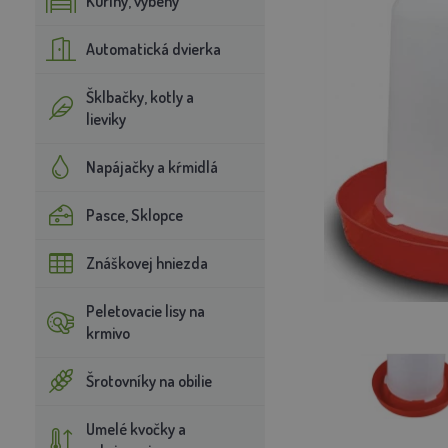
Kuríny, výbehy
Automatická dvierka
Šklbačky, kotly a
lieviky
Napájačky a kŕmidlá
Pasce, Sklopce
Znáškovej hniezda
Peletovacie lisy na
krmivo
Šrotovníky na obilie
Umelé kvočky a