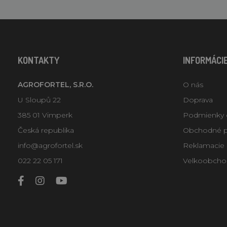
KONTAKTY
INFORMÁCI
AGROFORTEL, S.R.O.
O nás
U Sloupů 22
Doprava
385 01 Vimperk
Podmienky 
Česká republika
Obchodné 
info@agrofortel.sk
Reklamacie -
022 22 05 171
Velkoobcho