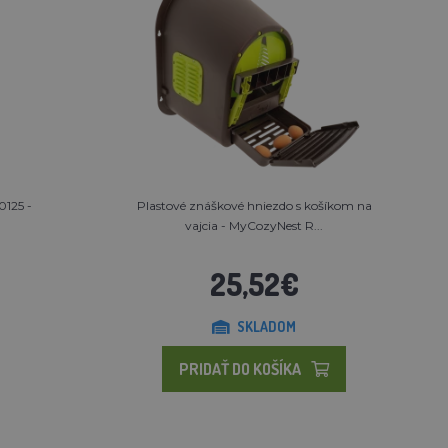
0125 -
Plastové znáškové hniezdo s košíkom na
vajcia - MyCozyNest R...
25,52€
SKLADOM
PRIDAŤ DO KOŠÍKA