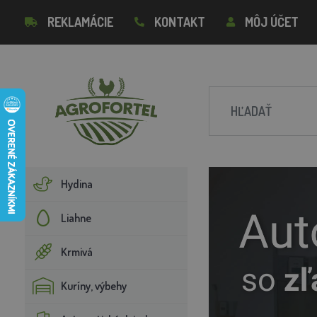
REKLAMÁCIE
KONTAKT
MÔJ ÚČET
Hydina
Liahne
Krmivá
Kuríny, výbehy