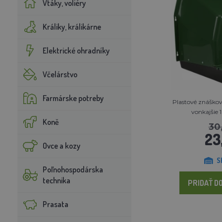
Vtáky, voliéry
Králiky, králikárne
Elektrické ohradníky
Včelárstvo
Farmárske potreby
Plastové znáškov
vonkajšie 
Koně
30
23
Ovce a kozy
S
Poľnohospodárska
technika
PRIDAŤ DO
Prasata