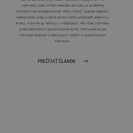
záhradu však môže niekoľko dní bez pravidelnej
starostlivosti predstavovať veľkú záťaž. Vysoké teploty,
nedostatok vody a ostré slnko môžu poškodiť zeleninu,
kvety, trávnik aj rastliny v nádobách. Ak však záhradu
pred odchodom správne pripravíte, nemusíte sa po
návrate obávať zvädnutých rastlín a vyschnutých
záhonov.
PREČÍTAŤ ČLÁNOK