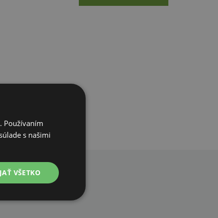
i. Používaním
súlade s našimi
JAŤ VŠETKO