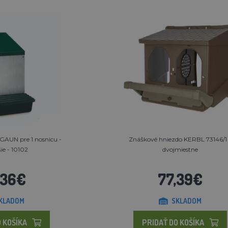
GAUN pre 1 nosnicu -
Znáškové hniezdo KERBL 73146/1
ie - 10102
dvojmiestne
,36€
77,39€
KLADOM
SKLADOM
 KOŠÍKA
PRIDAŤ DO KOŠÍKA