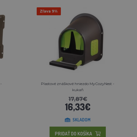
Zľava 9%
 -
Plastové znáškové hniezdo MyCozyNest -
kukaň
17,87€
16,33€
SKLADOM
PRIDAŤ DO KOŠÍKA