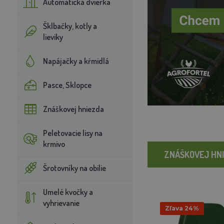
Automatická dvierka
Šklbačky, kotly a
lieviky
Napájačky a kŕmidlá
Pasce, Sklopce
Znáškovej hniezda
Peletovacie lisy na
krmivo
ZNÁŠKOVEJ HN
Šrotovníky na obilie
Umelé kvočky a
vyhrievanie
Zľava 24%