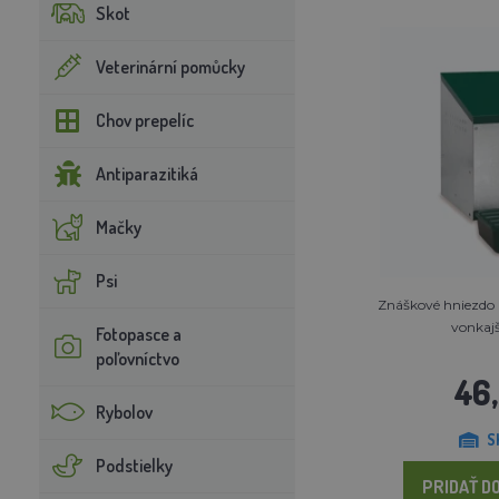
Skot
Veterinární pomůcky
Chov prepelíc
Antiparazitiká
Mačky
Psi
Znáškové hniezdo 
vonkajš
Fotopasce a
poľovníctvo
46
Rybolov
S
Podstielky
PRIDAŤ DO