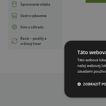
Spracovanie mlieka
Gastro vybavenie
Dom a záhrada
Bazár - použitý a
vrátený tovar
Táto webová
Táto webová lokal
našej webovej lok
zásadami používa
ZOBRAZIŤ P