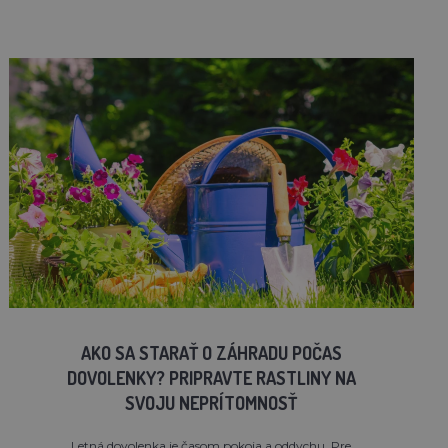
AKO SA STARAŤ O ZÁHRADU POČAS
DOVOLENKY? PRIPRAVTE RASTLINY NA
SVOJU NEPRÍTOMNOSŤ
Letná dovolenka je časom pokoja a oddychu. Pre