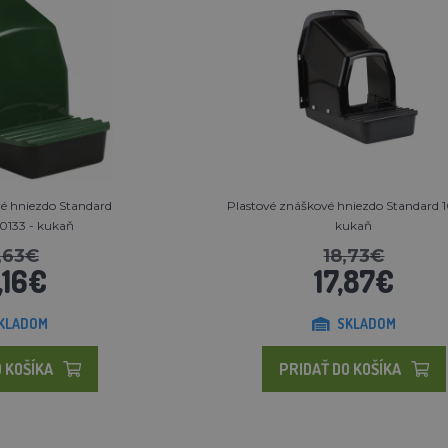
é hniezdo Standard
Plastové znáškové hniezdo Standard 1
10133 - kukaň
kukaň
,63€
18,73€
,16€
17,87€
KLADOM
SKLADOM
 KOŠÍKA
PRIDAŤ DO KOŠÍKA