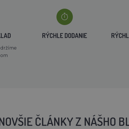
KLAD
RÝCHLE DODANIE
RÝCHL
 držíme
dom
NOVŠIE ČLÁNKY Z NÁŠHO B