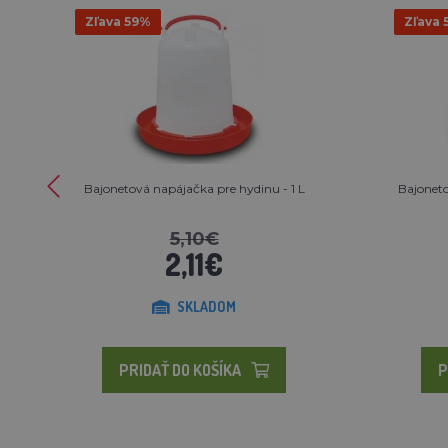
Zľava 59%
Zľava 
Bajonetová napájačka pre hydinu - 1 L
Bajoneto
5,10€
2,11€
SKLADOM
PRIDAŤ DO KOŠÍKA
P