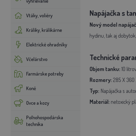
vyhrievanie
Napájačka s tan
Vtáky, voliéry
Nový model napájač
Králiky, králikárne
hydinu, tak aj dobytok
Elektrické ohradníky
Technické para
Včelárstvo
Objem tanku:
10 litrov
Farmárske potreby
Rozmery:
285 X 360
Koně
Typ:
Napájačka s aut
Materiál:
netoxický pl
Ovce a kozy
Poľnohospodárska
technika