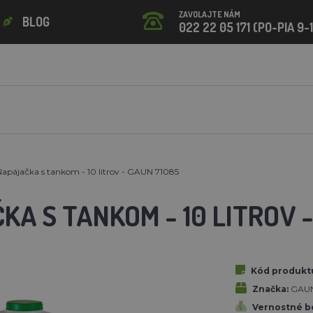
ZAVOLAJTE NÁM
BLOG
022 22 05 171 (PO-PIA 9-
apájačka s tankom - 10 litrov - GAUN 71085
A S TANKOM - 10 LITROV 
Kód produkt
Značka:
GAU
Vernostné b