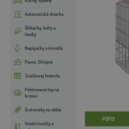
Kuríny, výbehy
Automatická dvierka
Šklbačky, kotly a
lieviky
Napájačky a kŕmidlá
Pasce, Sklopce
Znáškovej hniezda
Peletovacie lisy na
krmivo
Šrotovníky na obilie
POPIS
Umelé kvočky a