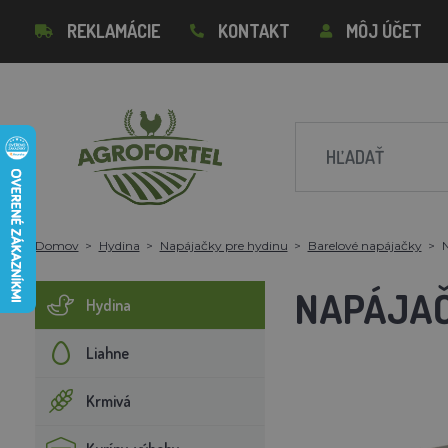
REKLAMÁCIE
KONTAKT
MÔJ ÚČET
Domov
Hydina
Napájačky pre hydinu
Barelové napájačky
N
NAPÁJAČK
Hydina
Liahne
Krmivá