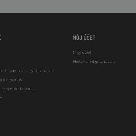
E
MÔJ ÚČET
Môj účet
História objednávok
ochrany osobných údajov
podmienky
 vratenie tovaru
d