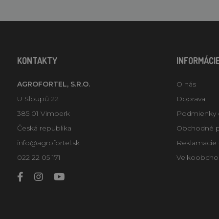
KONTAKTY
INFORMÁCI
AGROFORTEL, S.R.O.
O nás
U Sloupů 22
Doprava
385 01 Vimperk
Podmienky 
Česká republika
Obchodné 
info@agrofortel.sk
Reklamacie -
022 22 05 171
Velkoobcho