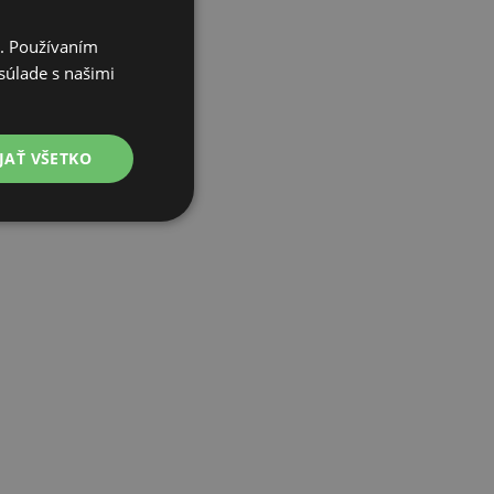
i. Používaním
súlade s našimi
JAŤ VŠETKO