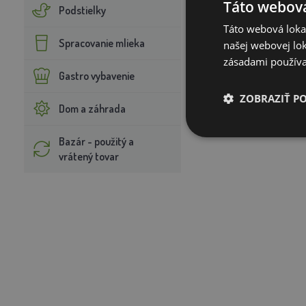
Táto webová
Podstielky
Táto webová lokal
Spracovanie mlieka
našej webovej lok
zásadami používa
Gastro vybavenie
ZOBRAZIŤ P
Dom a záhrada
Bazár - použitý a
vrátený tovar