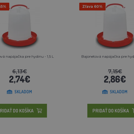
55%
Zľava 60%
vá napájačka pre hydinu - 1,5 L
Bajonetová napájačka pre hydi
6,13€
7,15€
2,74€
2,86€
SKLADOM
SKLADOM
RIDAŤ DO KOŠÍKA
PRIDAŤ DO KOŠÍKA