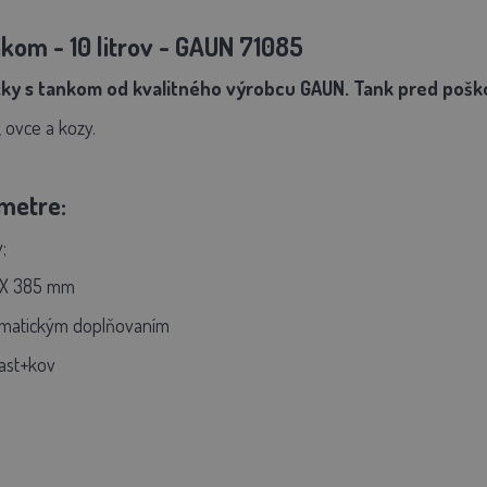
kom - 10 litrov - GAUN 71085
ky s tankom od kvalitného výrobcu GAUN. Tank pred poško
, ovce a kozy.
metre:
;
 X 385 mm
omatickým doplňovaním
ast+kov