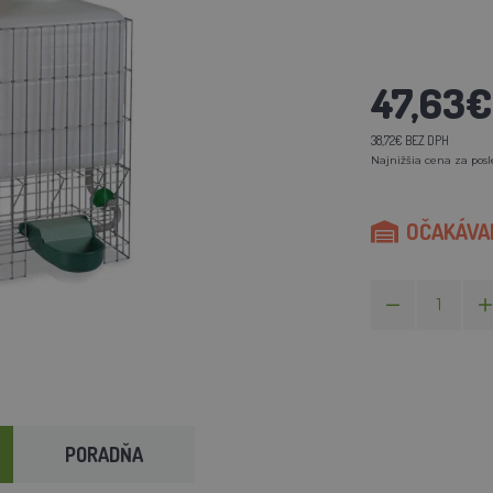
47,63€
38,72€ BEZ DPH
Najnižšia cena za posl
OČAKÁVAM
PORADŇA