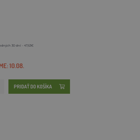
edných 30 dní - 47,63€
E: 10.08.
PRIDAŤ DO KOŠÍKA