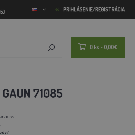
PRIHLÁSENIE/REGISTRÁCIA
15)
0 ks - 0,00€
- GAUN 71085
u:
71085
N
ody:
1