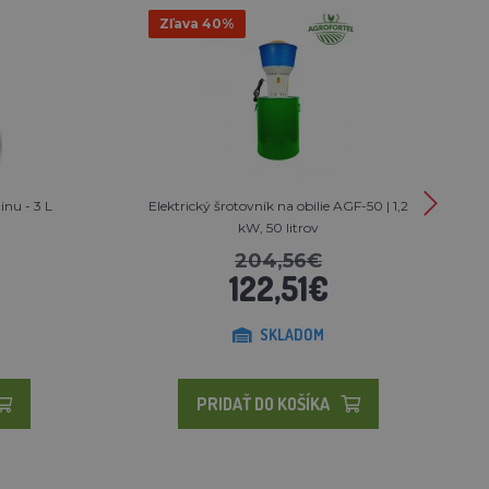
Zľava 40%
nu - 3 L
Elektrický šrotovník na obilie AGF-50 | 1,2
kW, 50 litrov
204,56€
122,51€
SKLADOM
PRIDAŤ DO KOŠÍKA