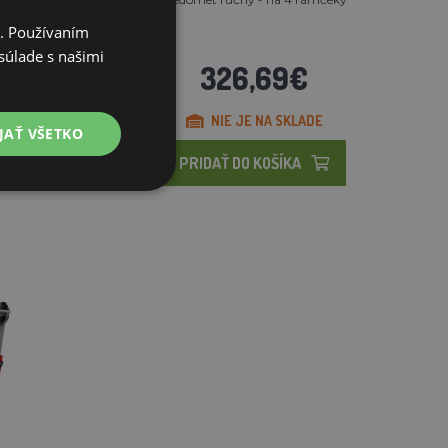
i. Používaním
súlade s našimi
326,69€
NIE JE NA SKLADE
JAŤ VŠETKO
PRIDAŤ DO KOŠÍKA