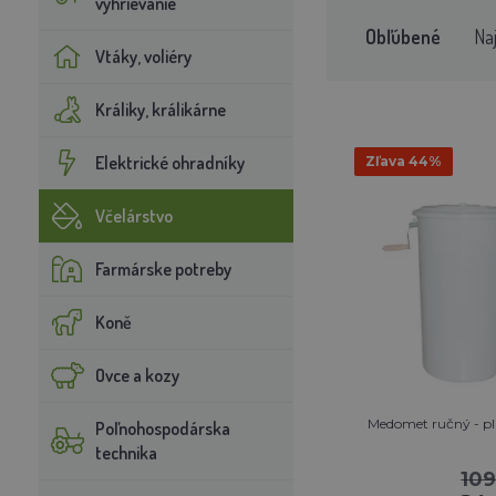
vyhrievanie
Obľúbené
Na
Vtáky, voliéry
Králiky, králikárne
Elektrické ohradníky
Zľava 44%
Včelárstvo
Farmárske potreby
Koně
Ovce a kozy
Medomet ručný - pl
Poľnohospodárska
technika
10