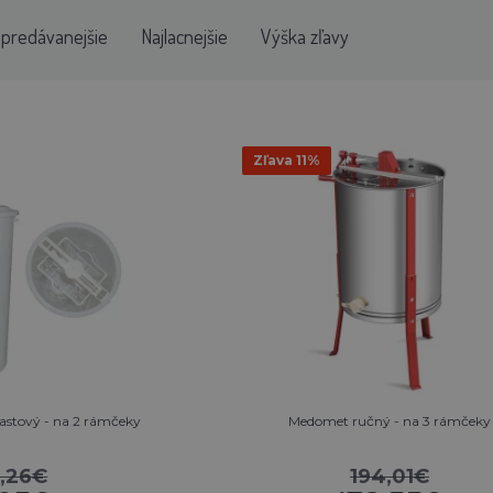
jpredávanejšie
Najlacnejšie
Výška zľavy
Zľava 11%
astový - na 2 rámčeky
Medomet ručný - na 3 rámčeky
9,26€
194,01€