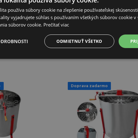
 lokalita používa súbory cookie.
ita používa súbory cookie na zlepšenie používateľskej skúsenost
185,58€
ality vyjadrujete súhlas s používaním všetkých súborov cookie v 
122,51€
,27€
nia súborov cookie.
Prečítať viac
NIE JE NA SKLADE
KLADOM
ODROBNOSTI
ODMIETNUŤ VŠETKO
PRI
 KOŠÍKA
PRIDAŤ DO KOŠÍKA
o
Doprava zadarmo