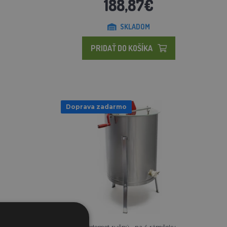
188,87€
SKLADOM
PRIDAŤ DO KOŠÍKA
Doprava zadarmo
Medomet ručný - na 4 rámčeky