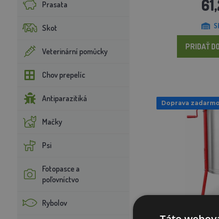
61
Prasata
S
Skot
PRIDAŤ DO
Veterinární pomůcky
Chov prepelíc
Antiparazitiká
Doprava zadarm
Mačky
Psi
Fotopasce a
poľovníctvo
Rybolov
Medomet ručný Da