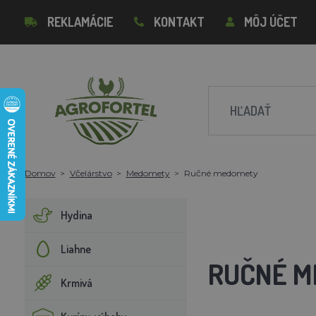
REKLAMÁCIE
KONTAKT
MÔJ ÚČET
Domov
Včelárstvo
Medomety
Ručné medomety
Hydina
Liahne
RUČNÉ 
Krmivá