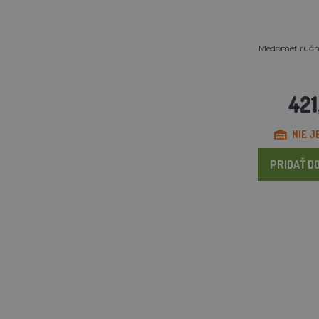
Medomet ručný
421
NIE J
PRIDAŤ DO