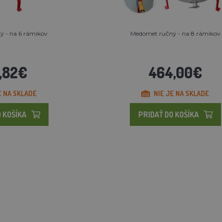
 - na 6 rámikov
Medomet ručný - na 8 rámikov
,82€
464,00€
E NA SKLADE
NIE JE NA SKLADE
 KOŠÍKA
PRIDAŤ DO KOŠÍKA