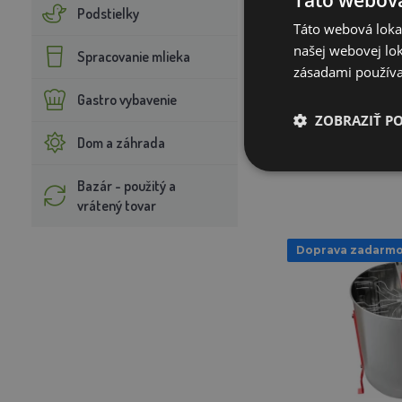
Táto webová
Podstielky
Táto webová lokal
našej webovej lok
Spracovanie mlieka
306
zásadami používa
Gastro vybavenie
S
ZOBRAZIŤ P
Dom a záhrada
PRIDAŤ DO
Bazár - použitý a
vrátený tovar
Doprava zadarm