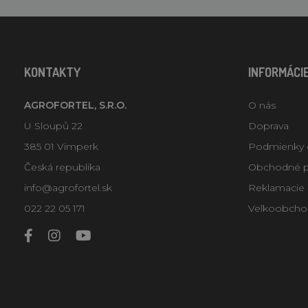
KONTAKTY
INFORMÁCI
AGROFORTEL, S.R.O.
O nás
U Sloupů 22
Doprava
385 01 Vimperk
Podmienky 
Česká republika
Obchodné 
info@agrofortel.sk
Reklamacie -
022 22 05 171
Velkoobcho