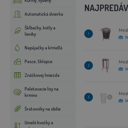
Kuríny, výbehy
NAJPREDÁV
Automatická dvierka
Šklbačky, kotly a
Medo
lieviky
1
S
Napájačky a kŕmidlá
Pasce, Sklopce
Medo
2
S
Znáškovej hniezda
Peletovacie lisy na
Medo
krmivo
3
S
Šrotovníky na obilie
Umelé kvočky a