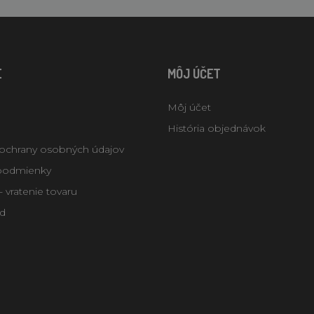
E
MÔJ ÚČET
Môj účet
História objednávok
ochrany osobných údajov
podmienky
 vratenie tovaru
d