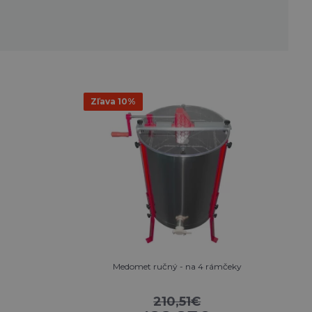
Zľava 10%
Medomet ručný - na 4 rámčeky
210,51€