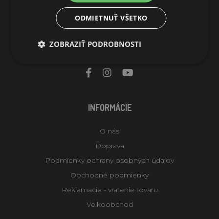
385 01 Vimperk
ODMIETNUŤ VŠETKO
Česká republika
info@agrofortel.sk
ZOBRAZIŤ PODROBNOSTI
022 22 05 171
INFORMÁCIE
O nás
Doprava
Podmienky ochrany osobných údajov
Obchodné podmienky
Reklamacie - vratenie tovaru
Velkoobchod