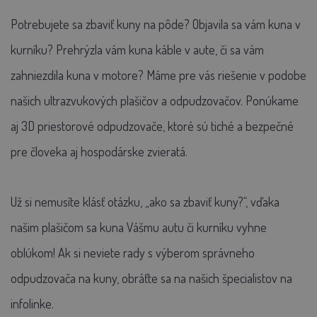
Potrebujete sa zbaviť kuny na pôde? Objavila sa vám kuna v
kurníku? Prehrýzla vám kuna káble v aute, či sa vám
zahniezdila kuna v motore? Máme pre vás riešenie v podobe
našich ultrazvukových plašičov a odpudzovačov. Ponúkame
aj 3D priestorové odpudzovače, ktoré sú tiché a bezpečné
pre človeka aj hospodárske zvieratá.
Už si nemusíte klásť otázku, „ako sa zbaviť kuny?“, vďaka
našim plašičom sa kuna Vášmu autu či kurníku vyhne
oblúkom! Ak si neviete rady s výberom správneho
odpudzovača na kuny, obráťte sa na našich špecialistov na
infolinke.