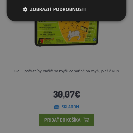
ZOBRAZIŤ PODROBNOSTI
OdH1 počuteľný plašič na myši, odháňač na myši, plašič kún
-...
30,07€
SKLADOM
PRIDAŤ DO KOŠÍKA