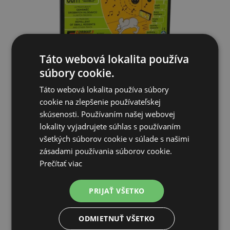
Táto webová lokalita používa
súbory cookie.
OdH1 počuteľný plašič na myši, odháňač na myši, plašič kún
Táto webová lokalita používa súbory
-...
cookie na zlepšenie používateľskej
skúsenosti. Používaním našej webovej
35,78€
lokality vyjadrujete súhlas s používaním
všetkých súborov cookie v súlade s našimi
SKLADOM
zásadami používania súborov cookie.
Prečítať viac
PRIDAŤ DO KOŠÍKA
PRIJAŤ VŠETKO
ODMIETNUŤ VŠETKO