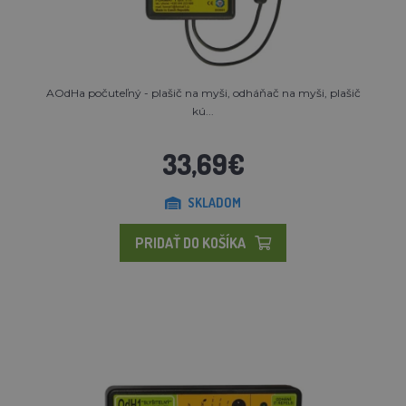
AOdHa počuteľný - plašič na myši, odháňač na myši, plašič
kú...
33,69€
SKLADOM
PRIDAŤ DO KOŠÍKA