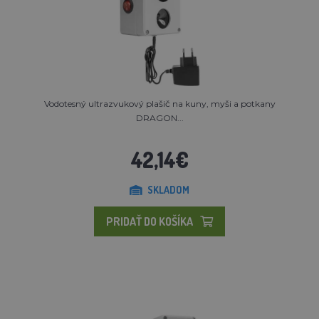
Vodotesný ultrazvukový plašič na kuny, myši a potkany
DRAGON...
42,14€
SKLADOM
PRIDAŤ DO KOŠÍKA