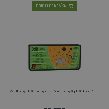
PRIDAŤ DO KOŠÍKA
OdH1 tichý plašič na myši, odháňač na myši, plašič kún - Bat...