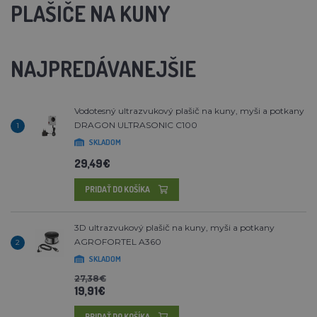
PLAŠIČE NA KUNY
NAJPREDÁVANEJŠIE
Vodotesný ultrazvukový plašič na kuny, myši a potkany
DRAGON ULTRASONIC C100
1
SKLADOM
29,49€
PRIDAŤ DO KOŠÍKA
3D ultrazvukový plašič na kuny, myši a potkany
AGROFORTEL A360
2
SKLADOM
27,38€
19,91€
PRIDAŤ DO KOŠÍKA