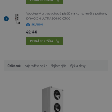
Vodotesný ultrazvukový plašič na kuny, myši a potkany
DRAGON ULTRASONIC C300
3
SKLADOM
42,14€
PRIDAŤ DO KOŠÍKA
Obľúbené
Najpredávanejšie
Najlacnejšie
Výška zľavy