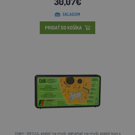
30,07€
SKLADOM
PRIDAŤ DO KOŠÍKA
OdM - REGUL plašič na myši, odháňač na myši, plašič kún s