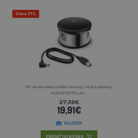
Zľava 27%
3D ultrazvukový plašič na kuny, myši a potkany
AGROFORTEL A3...
27,38€
19,91€
SKLADOM
PRIDAŤ DO KOŠÍKA