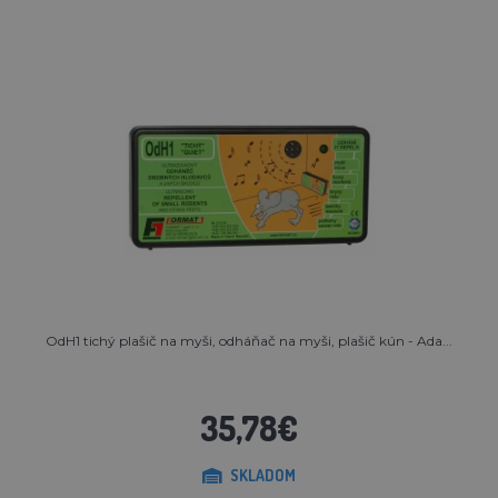
OdH1 tichý plašič na myši, odháňač na myši, plašič kún - Ada...
35,78€
SKLADOM