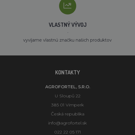
VLASTNÝ VÝVOJ
´
vyvíjame vlastnú značku našich produktov
KONTAKTY
AGROFORTEL, S.R.O.
U Sloupů 22
385 01 Vimperk
Česká republika
info@agrofortel.sk
022 22 05 171