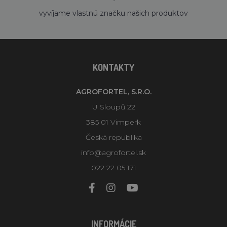
´
vyvíjame vlastnú značku našich produktov
KONTAKTY
AGROFORTEL, S.R.O.
U Sloupů 22
385 01 Vimperk
Česká republika
info@agrofortel.sk
022 22 05 171
INFORMÁCIE