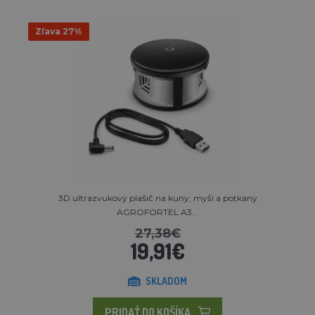
Zľava 27%
3D ultrazvukový plašič na kuny, myši a potkany
AGROFORTEL A3...
27,38€
19,91€
SKLADOM
PRIDAŤ DO KOŠÍKA