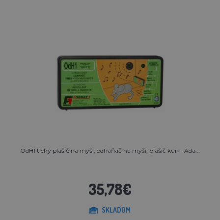
OdH1 tichý plašič na myši, odháňač na myši, plašič kún - Ada...
35,78€
SKLADOM