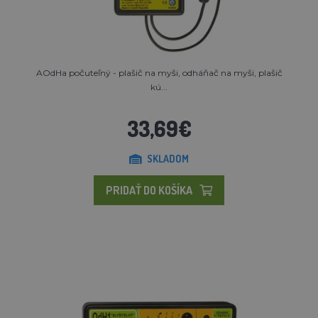
AOdHa počuteľný - plašič na myši, odháňač na myši, plašič
kú...
33,69€
SKLADOM
PRIDAŤ DO KOŠÍKA