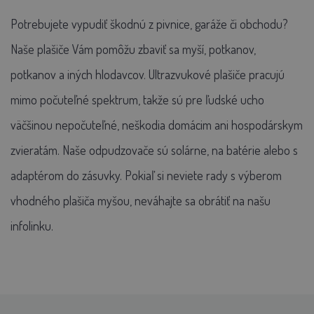
Potrebujete vypudiť škodnú z pivnice, garáže či obchodu?
Naše plašiče Vám pomôžu zbaviť sa myší, potkanov,
potkanov a iných hlodavcov. Ultrazvukové plašiče pracujú
mimo počuteľné spektrum, takže sú pre ľudské ucho
väčšinou nepočuteľné, neškodia domácim ani hospodárskym
zvieratám. Naše odpudzovače sú solárne, na batérie alebo s
adaptérom do zásuvky. Pokiaľ si neviete rady s výberom
vhodného plašiča myšou, neváhajte sa obrátiť na našu
infolinku.