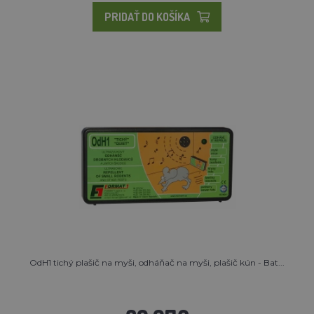
PRIDAŤ DO KOŠÍKA
OdH1 tichý plašič na myši, odháňač na myši, plašič kún - Bat...