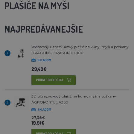
PLAŠIČE NA MYŠI
NAJPREDÁVANEJŠIE
Vodotesný ultrazvukový plašič na kuny, myši a potkany
DRAGON ULTRASONIC C100
1
SKLADOM
29,49€
PRIDAŤ DO KOŠÍKA
3D ultrazvukový plašič na kuny, myši a potkany
AGROFORTEL A360
2
SKLADOM
27,38€
19,91€
PRIDAŤ DO KOŠÍKA