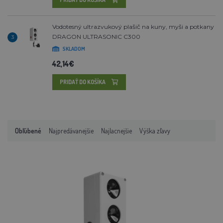
Vodotesný ultrazvukový plašič na kuny, myši a potkany
DRAGON ULTRASONIC C300
3
SKLADOM
42,14€
PRIDAŤ DO KOŠÍKA
Obľúbené
Najpredávanejšie
Najlacnejšie
Výška zľavy