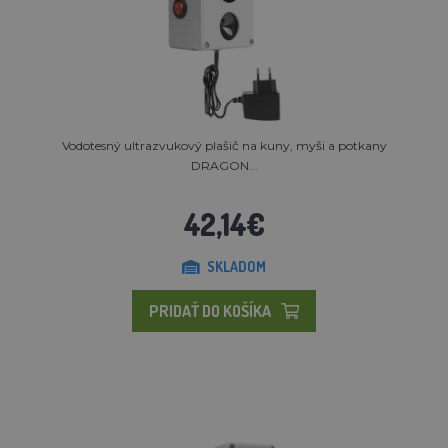
Vodotesný ultrazvukový plašič na kuny, myši a potkany
DRAGON...
42,14€
SKLADOM
PRIDAŤ DO KOŠÍKA