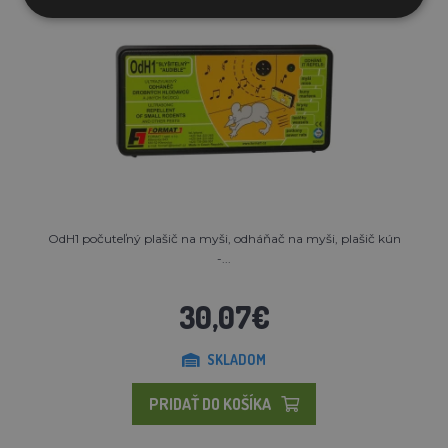
OdH1 počuteľný plašič na myši, odháňač na myši, plašič kún
-...
30,07€
SKLADOM
PRIDAŤ DO KOŠÍKA