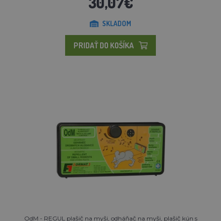
30,07€
SKLADOM
PRIDAŤ DO KOŠÍKA
OdM - REGUL plašič na myši, odháňač na myši, plašič kún s