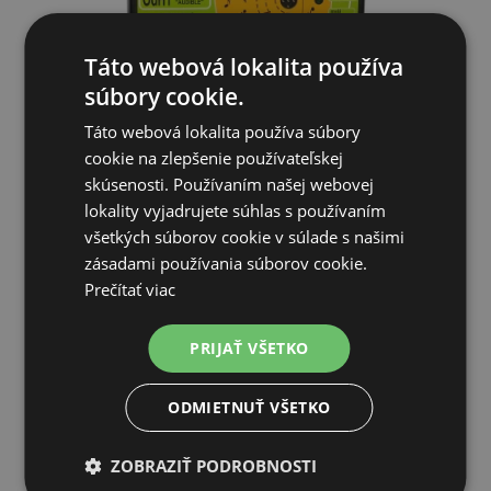
Táto webová lokalita používa
súbory cookie.
Táto webová lokalita používa súbory
cookie na zlepšenie používateľskej
skúsenosti. Používaním našej webovej
OdH1 počuteľný plašič na myši, odháňač na myši, plašič kún
lokality vyjadrujete súhlas s používaním
-...
všetkých súborov cookie v súlade s našimi
35,78€
zásadami používania súborov cookie.
Prečítať viac
SKLADOM
PRIJAŤ VŠETKO
PRIDAŤ DO KOŠÍKA
ODMIETNUŤ VŠETKO
ZOBRAZIŤ PODROBNOSTI