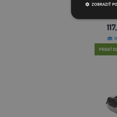
ZOBRAZIŤ P
Prepravka pre psa Gull
kovové
117
S
PRIDAŤ DO