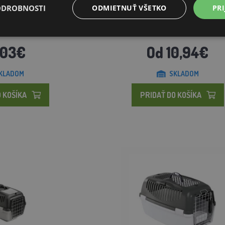
ODROBNOSTI
ODMIETNUŤ VŠETKO
PRI
iver 7, 102 × 72 × 76 cm,
Prepravka pre psy a mačky Gulliver
 dvier...
48x32x31cm, plastové d...
,03€
Od 10,94€
KLADOM
SKLADOM
 KOŠÍKA
PRIDAŤ DO KOŠÍKA