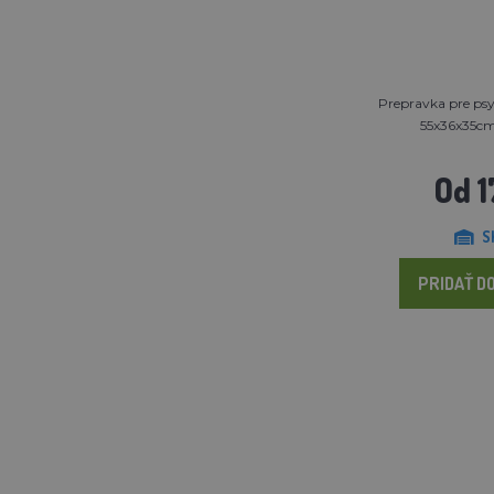
Prepravka pre psy
55x36x35cm,
Od 1
S
PRIDAŤ DO