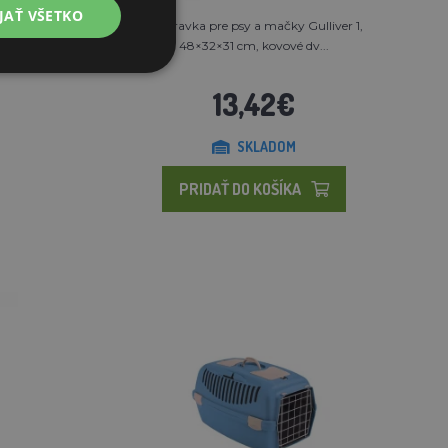
JAŤ VŠETKO
 1,
Prepravka pre psy a mačky Gulliver 1,
48×32×31 cm, kovové dv...
13,42€
SKLADOM
PRIDAŤ DO KOŠÍKA