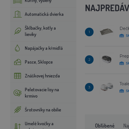
Kuríny, výbehy
NAJPREDÁV
Automatická dvierka
Šklbačky, kotly a
Dečk
1
lieviky
S
Napájačky a kŕmidlá
Prep
2
Pasce, Sklopce
S
Znáškovej hniezda
Toal
3
Peletovacie lisy na
S
krmivo
Šrotovníky na obilie
Umelé kvočky a
Obľúbené
Na