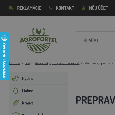
REKLAMÁCIE
KONTAKT
MÔJ ÚČET
Domov
Psi
Prepravky pre psov, transport
Prepravky pre psov 
Hydina
Liahne
PREPRAV
Krmivá