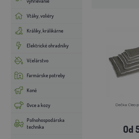
vyhrievanie
Vtáky, voliéry
Králiky, králikárne
Elektrické ohradníky
Včelárstvo
Farmárske potreby
Koně
Ovce a kozy
Dečka Cleo p
Poľnohospodárska
Od 
technika