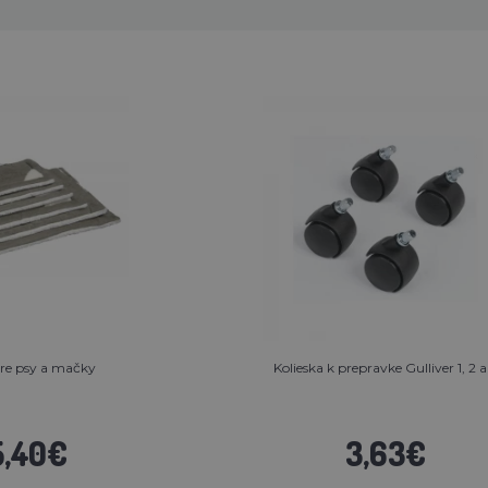
re psy a mačky
Kolieska k prepravke Gulliver 1, 2 a
5,40€
3,63€