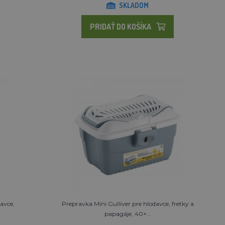
SKLADOM
PRIDAŤ DO KOŠÍKA
davce,
Prepravka Mini Gulliver pre hlodavce, fretky a
papagáje, 40×...