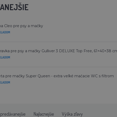
ANEJŠIE
a Cleo pre psy a mačky
KLADOM
ravka pre psy a mačky Gulliver 3 DELUXE Top Free, 61×40×38 cm
KLADOM
eta pre mačky Super Queen - extra veľké mačacie WC s filtrom
KLADOM
jpredávanejšie
Najlacnejšie
Výška zľavy