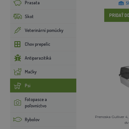
Prasata
S
PRIDAŤ DO
Skot
Veterinární pomůcky
Chov prepelíc
Antiparazitiká
Mačky
Psi
Fotopasce a
poľovníctvo
Prenoska Gulliver 4,
Rybolov
dv