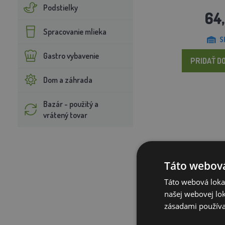
Podstielky
64
Spracovanie mlieka
S
Gastro vybavenie
PRIDAŤ DO
Dom a záhrada
Bazár - použitý a
vrátený tovar
Táto webová
Táto webová lokal
našej webovej lok
zásadami používa