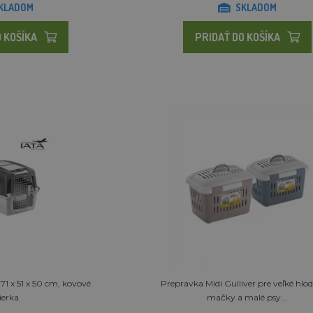
KLADOM
SKLADOM
 KOŠÍKA
PRIDAŤ DO KOŠÍKA
 71 x 51 x 50 cm, kovové
Prepravka Midi Gulliver pre veľké hlo
ierka
mačky a malé psy...