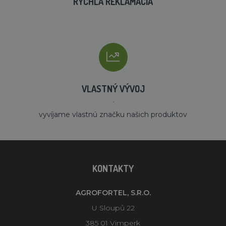
RÝCHLA REKLAMÁCIA
VLASTNÝ VÝVOJ
´
vyvíjame vlastnú značku našich produktov
KONTAKTY
AGROFORTEL, S.R.O.
U Sloupů 22
385 01 Vimperk