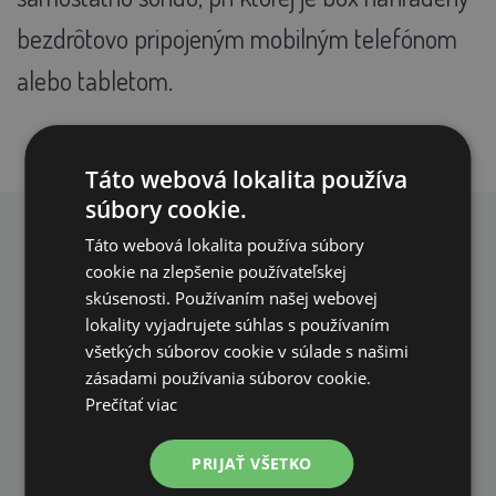
bezdrôtovo pripojeným mobilným telefónom
alebo tabletom.
Táto webová lokalita používa
súbory cookie.
Táto webová lokalita používa súbory
PREČO NAKUPOVAŤ U NÁS?
cookie na zlepšenie používateľskej
skúsenosti. Používaním našej webovej
lokality vyjadrujete súhlas s používaním
všetkých súborov cookie v súlade s našimi
zásadami používania súborov cookie.
Prečítať viac
DOPRAVA ZDARMA
na všetky objednávky od 200€ vrátane DPH.
PRIJAŤ VŠETKO