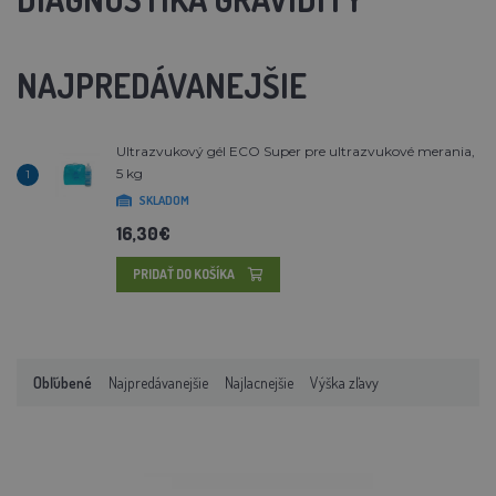
NAJPREDÁVANEJŠIE
Ultrazvukový gél ECO Super pre ultrazvukové merania,
5 kg
1
SKLADOM
16,30€
PRIDAŤ DO KOŠÍKA
Obľúbené
Najpredávanejšie
Najlacnejšie
Výška zľavy