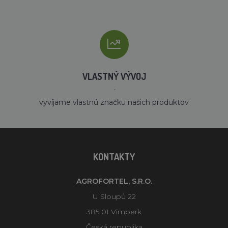
VLASTNÝ VÝVOJ
´
vyvíjame vlastnú značku našich produktov
KONTAKTY
AGROFORTEL, S.R.O.
U Sloupů 22
385 01 Vimperk
Česká republika