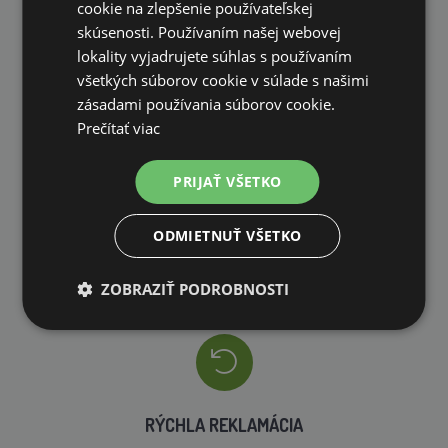
cookie na zlepšenie používateľskej
skúsenosti. Používaním našej webovej
lokality vyjadrujete súhlas s používaním
VLASTNÝ SKLAD
všetkých súborov cookie v súlade s našimi
zásadami používania súborov cookie.
99 % produktov držíme priamo skladom
Prečítať viac
PRIJAŤ VŠETKO
ODMIETNUŤ VŠETKO
RÝCHLE DODANIE
ZOBRAZIŤ PODROBNOSTI
RÝCHLA REKLAMÁCIA