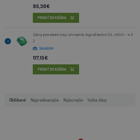
95,30€
PRIDAŤ DO KOŠÍKA
Zdroj pre elektrický ohradník AgroElectro DL 4500 - 4.5
J
3
SKLADOM
117,15€
PRIDAŤ DO KOŠÍKA
Obľúbené
Najpredávanejšie
Najlacnejšie
Výška zľavy