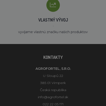
VLASTNÝ VÝVOJ
´
vyvíjame vlastnú značku našich produktov
KONTAKTY
AGROFORTEL, S.R.O.
U Sloupů 22
385 01 Vimperk
Česká republika
info@agrofortel.sk
022 22 05 171