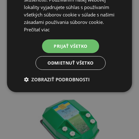
lokality vyjadrujete súhlas s používaním
Solárny systém AgroElectro – 50 W panel s regulátorom
všetkých súborov cookie v súlade s našimi
zásadami používania súborov cookie.
Prečítať viac
117,40€
PRIJAŤ VŠETKO
SKLADOM
PRIDAŤ DO KOŠÍKA
ODMIETNUŤ VŠETKO
ZOBRAZIŤ PODROBNOSTI