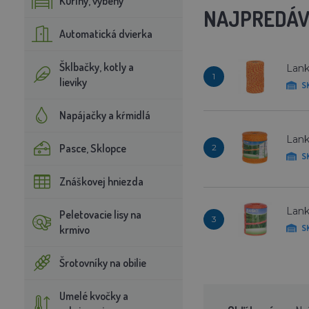
Kuríny, výbehy
NAJPREDÁV
Automatická dvierka
Šklbačky, kotly a
Lank
1
lieviky
S
Napájačky a kŕmidlá
Lank
Pasce, Sklopce
2
S
Znáškovej hniezda
Lank
Peletovacie lisy na
3
krmivo
S
Šrotovníky na obilie
Umelé kvočky a