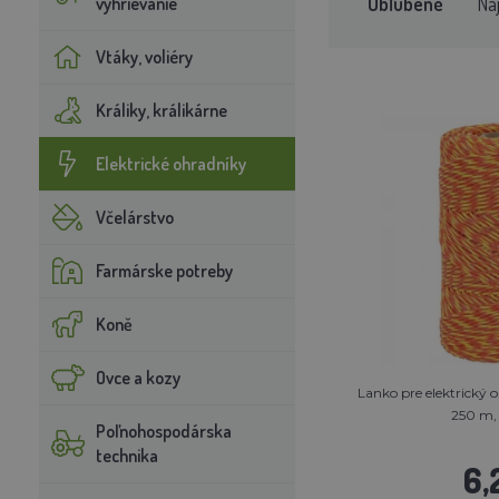
Obľúbené
Na
vyhrievanie
Vtáky, voliéry
Králiky, králikárne
Elektrické ohradníky
Včelárstvo
Farmárske potreby
Koně
Ovce a kozy
Lanko pre elektrický 
250 m, 
Poľnohospodárska
technika
6,