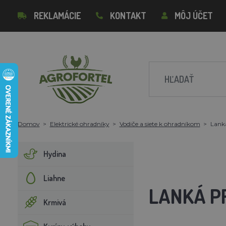
REKLAMÁCIE
KONTAKT
MÔJ ÚČET
Domov
Elektrické ohradníky
Vodiče a siete k ohradníkom
Lanká
Hydina
Liahne
LANKÁ P
Krmivá