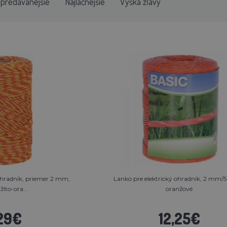
jpredávanejšie
Najlacnejšie
Výška zľavy
ohradník, priemer 2 mm,
Lanko pre elektrický ohradník, 2 mm/
žlto-ora...
oranžové
29€
12,25€