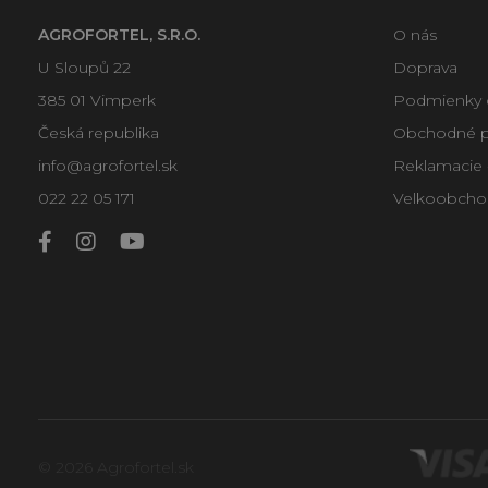
AGROFORTEL, S.R.O.
O nás
U Sloupů 22
Doprava
385 01 Vimperk
Podmienky 
Česká republika
Obchodné 
info@agrofortel.sk
Reklamacie -
022 22 05 171
Velkoobcho
© 2026 Agrofortel.sk