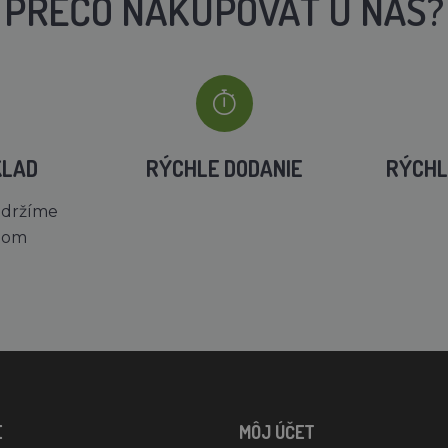
PREČO NAKUPOVAŤ U NÁS?
KLAD
RÝCHLE DODANIE
RÝCHL
 držíme
dom
E
MÔJ ÚČET