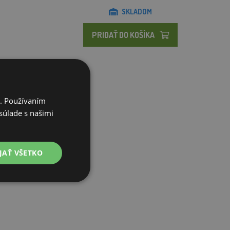
SKLADOM
PRIDAŤ DO KOŠÍKA
i. Používaním
súlade s našimi
JAŤ VŠETKO