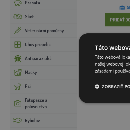
Prasata
S
Skot
PRIDAŤ DO
Veterinární pomůcky
Chov prepelíc
Táto webová
Táto webová lokal
Antiparazitiká
našej webovej lok
zásadami používa
Mačky
Psi
ZOBRAZIŤ P
Fotopasce a
poľovníctvo
Rybolov