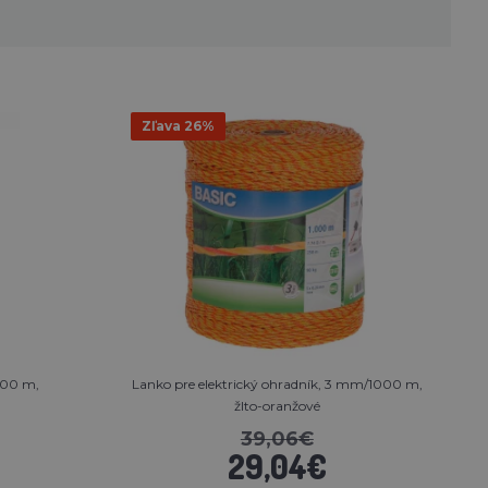
Zľava 26%
500 m,
Lanko pre elektrický ohradník, 3 mm/1000 m,
žlto-oranžové
39,06€
29,04€