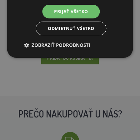
Bajonetová napájačka pre hydinu - 1 L
PRIJAŤ VŠETKO
5,10€
2,11€
ODMIETNUŤ VŠETKO
SKLADOM
ZOBRAZIŤ PODROBNOSTI
PRIDAŤ DO KOŠÍKA
PREČO NAKUPOVAŤ U NÁS?