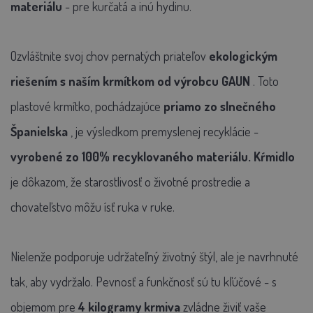
materiálu
- pre kurčatá a inú hydinu.
Ozvláštnite svoj chov pernatých priateľov
ekologickým
riešením s naším krmítkom od výrobcu GAUN
. Toto
plastové krmítko, pochádzajúce
priamo zo slnečného
Španielska
, je výsledkom premyslenej recyklácie -
vyrobené zo 100% recyklovaného materiálu. Kŕmidlo
je dôkazom, že starostlivosť o životné prostredie a
chovateľstvo môžu ísť ruka v ruke.
Nielenže podporuje udržateľný životný štýl, ale je navrhnuté
tak, aby vydržalo. Pevnosť a funkčnosť sú tu kľúčové - s
objemom pre
4 kilogramy krmiva
zvládne živiť vaše