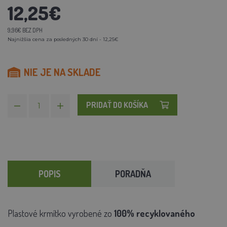
12,25€
9,96€ BEZ DPH
Najnižšia cena za posledných 30 dní - 12,25€
NIE JE NA SKLADE
PRIDAŤ DO KOŠÍKA
POPIS
PORADŇA
Plastové krmítko vyrobené zo
100% recyklovaného