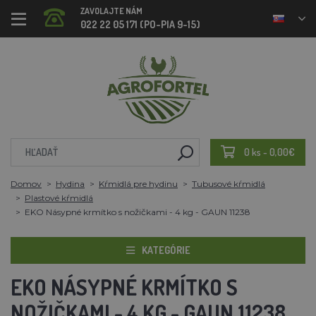
ZAVOLAJTE NÁM
022 22 05 171 (PO-PIA 9-15)
0 ks - 0,00€
Domov
Hydina
Kŕmidlá pre hydinu
Tubusové kŕmidlá
Plastové kŕmidlá
EKO Násypné krmítko s nožičkami - 4 kg - GAUN 11238
KATEGÓRIE
EKO NÁSYPNÉ KRMÍTKO S
NOŽIČKAMI - 4 KG - GAUN 11238