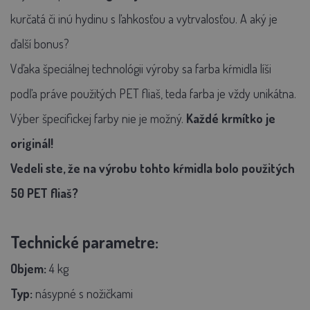
kurčatá či inú hydinu s ľahkosťou a vytrvalosťou. A aký je
ďalší bonus?
Vďaka špeciálnej technológii výroby sa farba kŕmidla líši
podľa práve použitých PET fliaš, teda farba je vždy unikátna.
Výber špecifickej farby nie je možný.
Každé krmítko je
originál!
Vedeli ste, že na výrobu tohto kŕmidla bolo použitých
50 PET fliaš?
Technické parametre:
Objem:
4 kg
Typ:
násypné s nožičkami