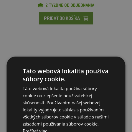
2 TÝŽDNE OD OBJEDNANIA
PRIDAŤ DO KOŠÍKA
Táto webová lokalita používa
súbory cookie.
Táto webová lokalita používa súbory
cookie na zlepšenie používateľskej
skúsenosti. Používaním našej webovej
lokality vyjadrujete súhlas s používaním
všetkých súborov cookie v súlade s našimi
Lis na syr 12x12
zásadami používania súborov cookie.
Prečítať viac