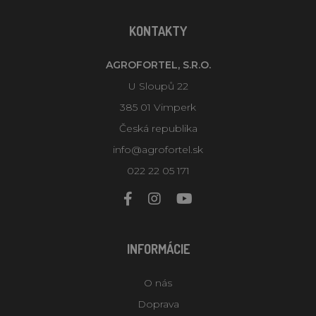
KONTAKTY
AGROFORTEL, S.R.O.
U Sloupů 22
385 01 Vimperk
Česká republika
info@agrofortel.sk
022 22 05 171
INFORMÁCIE
O nás
Doprava