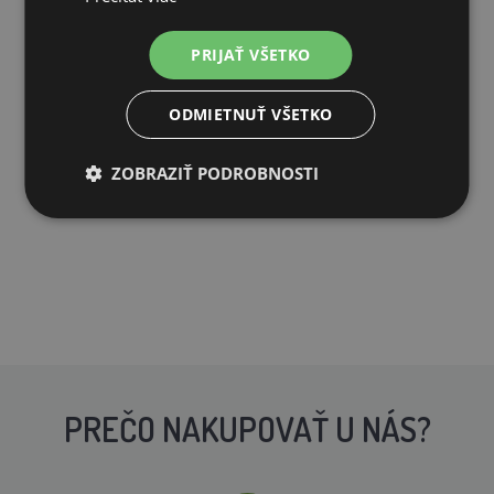
142,26€
PRIJAŤ VŠETKO
NIE JE NA SKLADE
ODMIETNUŤ VŠETKO
PRIDAŤ DO KOŠÍKA
ZOBRAZIŤ PODROBNOSTI
PREČO NAKUPOVAŤ U NÁS?