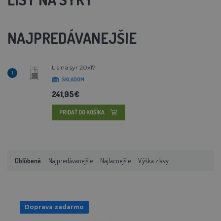
NAJPREDÁVANEJŠIE
Lis na syr 20x17
1
SKLADOM
241,95€
PRIDAŤ DO KOŠÍKA
Obľúbené
Najpredávanejšie
Najlacnejšie
Výška zľavy
Doprava zadarmo