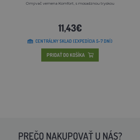
Omývač vemena Komfort, s mosadznou tryskou
11,43€
CENTRÁLNY SKLAD (EXPEDÍCIA 5-7 DNÍ)
PRIDAŤ DO KOŠÍKA
PREČO NAKUPOVAŤ U NÁS?