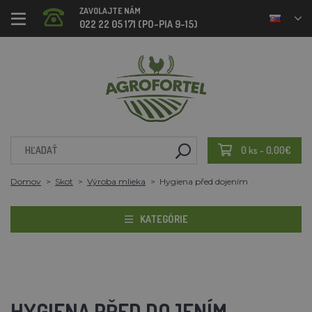
ZAVOLAJTE NÁM
022 22 05 171 (PO-PIA 9-15)
0 ks - 0,00€
Domov
Skot
Výroba mlieka
Hygiena před dojením
KATEGÓRIE
HYGIENA PŘED DOJENÍM