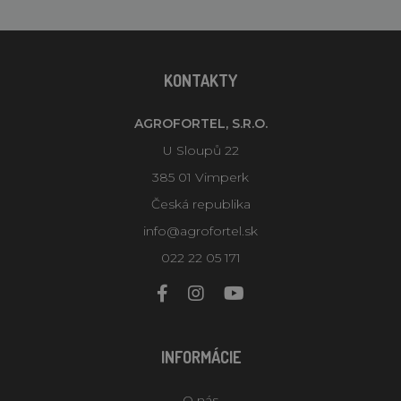
KONTAKTY
AGROFORTEL, S.R.O.
U Sloupů 22
385 01 Vimperk
Česká republika
info@agrofortel.sk
022 22 05 171
INFORMÁCIE
O nás