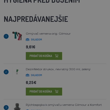
NAJPREDÁVANEJŠIE
Omývač vemena orig. Gilmour
1
SKLADOM
9,61€
PRIDAŤ DO KOŠÍKA
Dezinfektor strukov, nevratný 300 ml, zelený
2
SKLADOM
6,25€
PRIDAŤ DO KOŠÍKA
Rýchlospojka k omývaču vemena Gilmour a Komfort
3