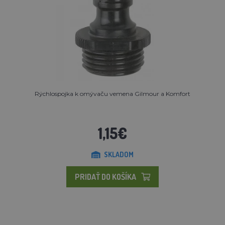
Rýchlospojka k omývaču vemena Gilmour a Komfort
1,15€
SKLADOM
PRIDAŤ DO KOŠÍKA