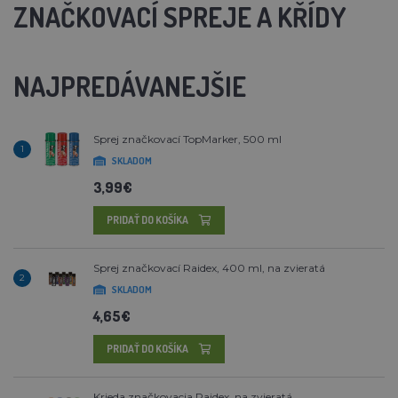
ZNAČKOVACÍ SPREJE A KŘÍDY
NAJPREDÁVANEJŠIE
Sprej značkovací TopMarker, 500 ml
1
SKLADOM
3,99€
PRIDAŤ DO KOŠÍKA
Sprej značkovací Raidex, 400 ml, na zvieratá
2
SKLADOM
4,65€
PRIDAŤ DO KOŠÍKA
Krieda značkovacia Raidex, na zvieratá