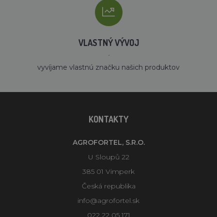
VLASTNÝ VÝVOJ
´
vyvíjame vlastnú značku našich produktov
KONTAKTY
AGROFORTEL, S.R.O.
U Sloupů 22
385 01 Vimperk
Česká republika
info@agrofortel.sk
022 22 05 171