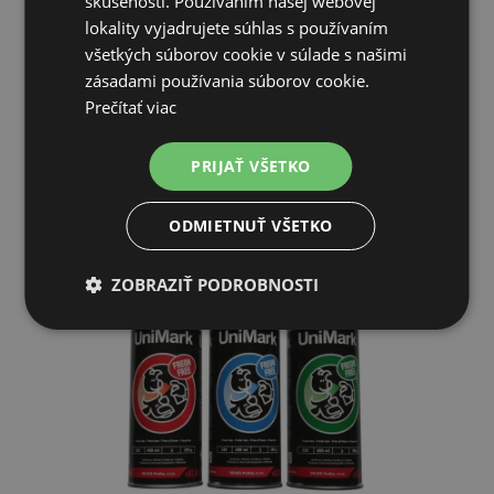
skúsenosti. Používaním našej webovej
lokality vyjadrujete súhlas s používaním
3,99€
všetkých súborov cookie v súlade s našimi
zásadami používania súborov cookie.
SKLADOM
Prečítať viac
PRIDAŤ DO KOŠÍKA
PRIJAŤ VŠETKO
ODMIETNUŤ VŠETKO
ZOBRAZIŤ PODROBNOSTI