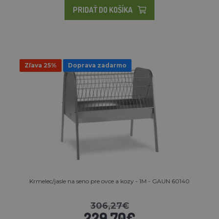
PRIDAŤ DO KOŠÍKA
Zľava 25%
Doprava zadarmo
Krmelec/jasle na seno pre ovce a kozy - 1M - GAUN 60140
306,27€
229,70€