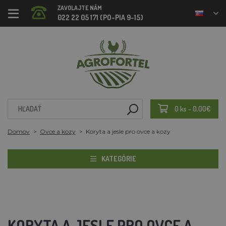
ZAVOLAJTE NÁM
022 22 05 171 (PO-PIA 9-15)
0 ks - 0,00€
Domov
Ovce a kozy
Koryta a jesle pro ovce a kozy
KATEGÓRIE
KORYTA A JESLE PRO OVCE A