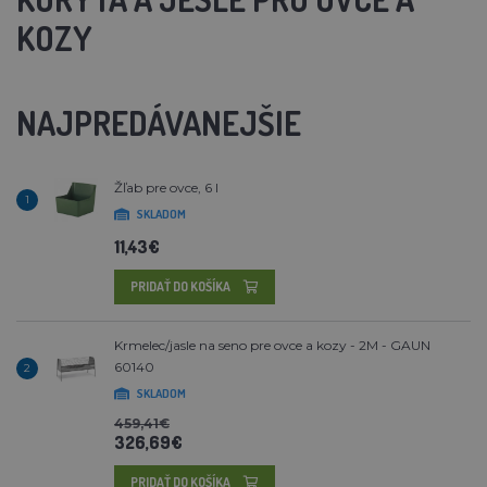
KOZY
NAJPREDÁVANEJŠIE
Žľab pre ovce, 6 l
1
SKLADOM
11,43€
PRIDAŤ DO KOŠÍKA
Krmelec/jasle na seno pre ovce a kozy - 2M - GAUN
60140
2
SKLADOM
459,41€
326,69€
PRIDAŤ DO KOŠÍKA