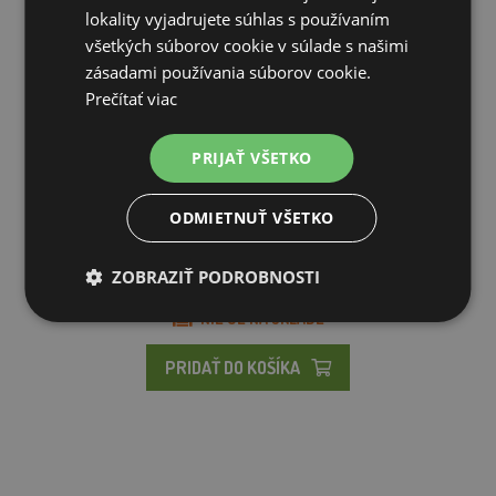
lokality vyjadrujete súhlas s používaním
všetkých súborov cookie v súlade s našimi
zásadami používania súborov cookie.
Prečítať viac
PRIJAŤ VŠETKO
Jasle na seno pre ovce - na stenu - 1 M - so zadným panelom
ODMIETNUŤ VŠETKO
136,55€
ZOBRAZIŤ PODROBNOSTI
NIE JE NA SKLADE
PRIDAŤ DO KOŠÍKA