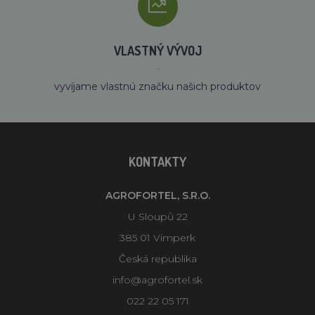
VLASTNÝ VÝVOJ
´
vyvíjame vlastnú značku našich produktov
KONTAKTY
AGROFORTEL, S.R.O.
U Sloupů 22
385 01 Vimperk
Česká republika
info@agrofortel.sk
022 22 05 171