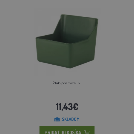
Žľab pre ovce, 6 l
11,43€
SKLADOM
PRIDAŤ DO KOŠÍKA