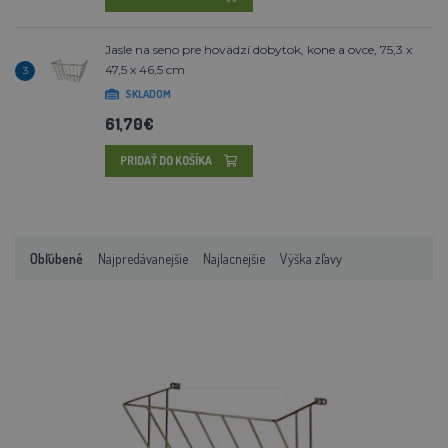
Jasle na seno pre hovädzí dobytok, kone a ovce, 75,3 x
47,5 x 46,5 cm
3
SKLADOM
61,70€
PRIDAŤ DO KOŠÍKA
Obľúbené
Najpredávanejšie
Najlacnejšie
Výška zľavy