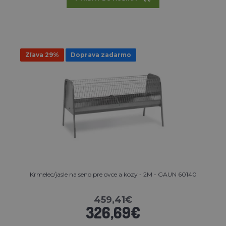
Zľava 29%
Doprava zadarmo
Krmelec/jasle na seno pre ovce a kozy - 2M - GAUN 60140
459,41€
326,69€