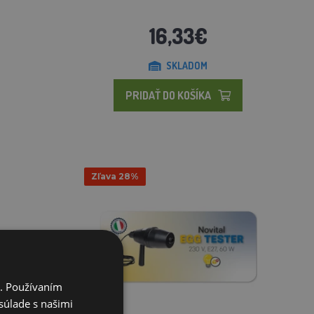
16,33€
SKLADOM
PRIDAŤ DO KOŠÍKA
Zľava 28%
i. Používaním
súlade s našimi