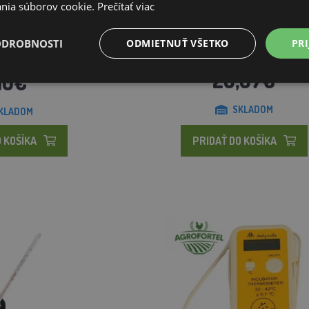
nia súborov cookie.
Prečítať viac
ka vajec AGFP1
Presvetlovačka vajec River 15W
ODROBNOSTI
ODMIETNUŤ VŠETKO
PRI
26,14€
20,67€
10€
SKLADOM
KLADOM
 KOŠÍKA
PRIDAŤ DO KOŠÍKA