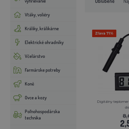
Obľúbené
Na
vyhrievanie
Vtáky, voliéry
Králiky, králikárne
Zľava 71%
Elektrické ohradníky
Včelárstvo
Farmárske potreby
Koně
Ovce a kozy
Digitálny teplome
di
Poľnohospodárska
8
technika
2,