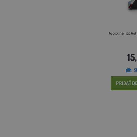
Teplomer do lia
15
S
PRIDAŤ DO