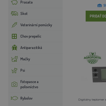
Prasata
S
Skot
PRIDAŤ DO
Veterinární pomůcky
Chov prepelíc
Antiparazitiká
Mačky
Psi
Fotopasce a
poľovníctvo
Rybolov
Digitálny teplomer