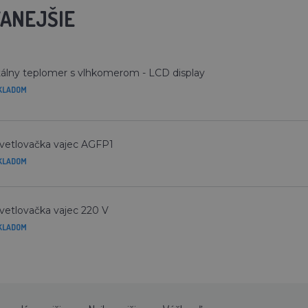
ANEJŠIE
tálny teplomer s vlhkomerom - LCD display
KLADOM
vetlovačka vajec AGFP1
KLADOM
vetlovačka vajec 220 V
KLADOM