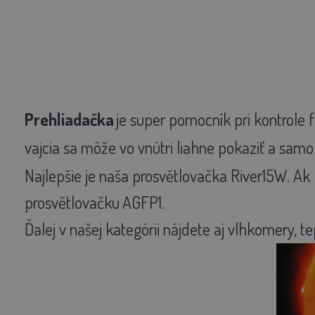
Prehliadačka
je super pomocník pri kontrole f
vajcia sa môže vo vnútri liahne pokaziť a sam
Najlepšie je naša prosvětlovačka River15W
. Ak
prosvětlovačku
AGFP1.
Ďalej v našej kategórii nájdete aj vlhkomery, t