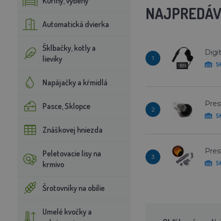
Kuríny, výbehy
NAJPREDÁV
Automatická dvierka
Šklbačky, kotly a
Digi
lieviky
1
S
Napájačky a kŕmidlá
Pres
Pasce, Sklopce
2
S
Znáškovej hniezda
Pres
Peletovacie lisy na
3
krmivo
S
Šrotovníky na obilie
Umelé kvočky a