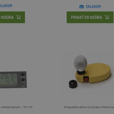
KLADOM
SKLADOM
 KOŠÍKA
PRIDAŤ DO KOŠÍKA
 s vlhkomerom - TH-HY
Presvetľovačka OvaView Premi