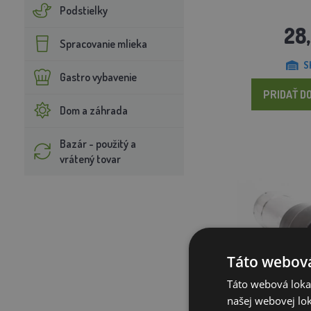
Podstielky
28
Spracovanie mlieka
S
Gastro vybavenie
PRIDAŤ DO
Dom a záhrada
Bazár - použitý a
vrátený tovar
Táto webová
Táto webová lokal
našej webovej lok