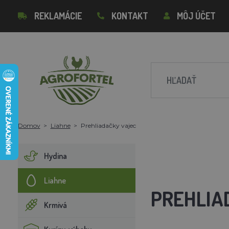
REKLAMÁCIE
KONTAKT
MÔJ ÚČET
Domov
Liahne
Prehliadačky vajec
Hydina
Liahne
PREHLIA
Krmivá