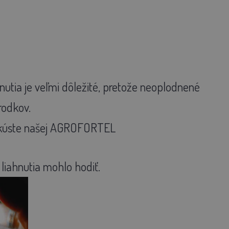
hnutia je veľmi dôležité, pretože neoplodnené
rodkov.
 skúste našej AGROFORTEL
 liahnutia mohlo hodiť.