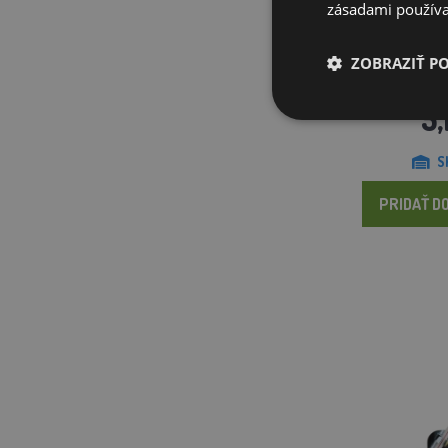
zásadami používa
Presvetlovač
ZOBRAZIŤ P
5,
S
PRIDAŤ DO