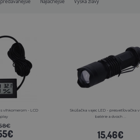
jpredávanejšie
Najlacnejšie
Výška zľavy
r s vlhkomerom - LCD
Skúšačka vajec LED - presvetľovačka 
splay
batérie a dvoch ...
,68€
55€
15,46€