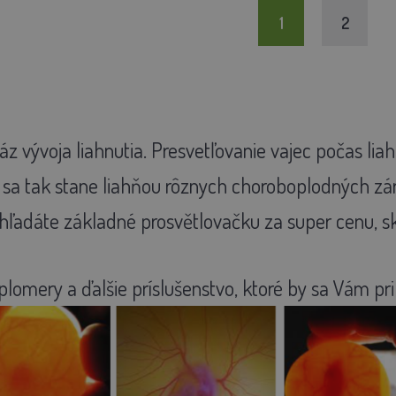
1
2
áz vývoja liahnutia. Presvetľovanie vajec počas lia
o sa tak stane liahňou rôznych choroboplodných zá
 hľadáte základné prosvětlovačku za super cenu,
eplomery a ďalšie príslušenstvo, ktoré by sa Vám pri