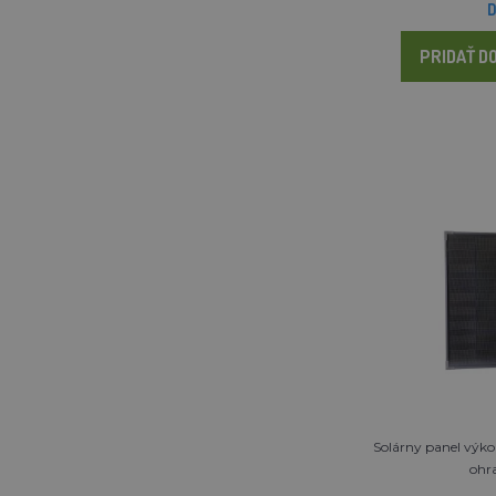
D
PRIDAŤ DO
Solárny panel výko
ohr