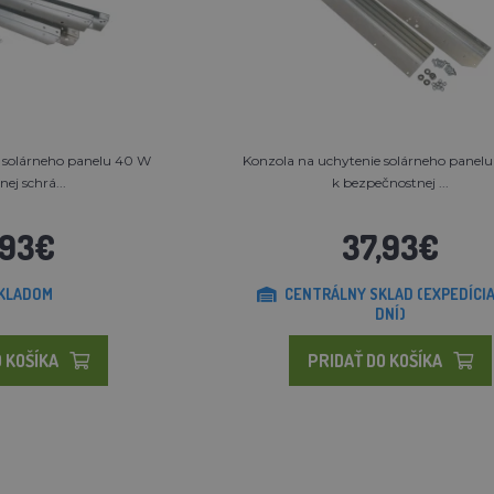
 solárneho panelu 40 W
Konzola na uchytenie solárneho panel
nej schrá...
k bezpečnostnej ...
,93€
37,93€
KLADOM
CENTRÁLNY SKLAD (EXPEDÍCIA
DNÍ)
 KOŠÍKA
PRIDAŤ DO KOŠÍKA