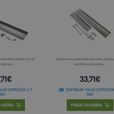
 solárneho panelu 40 W
Konzola na uchytenie solárneho panel
nostnej s...
k držiaku zemnému...
,71€
33,71€
LAD (EXPEDÍCIA 5-7
CENTRÁLNY SKLAD (EXPEDÍCIA
NÍ)
DNÍ)
 KOŠÍKA
PRIDAŤ DO KOŠÍKA