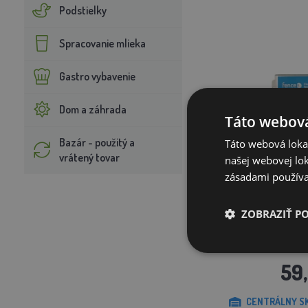
Podstielky
Spracovanie mlieka
Gastro vybavenie
Dom a záhrada
Táto webová
Bazár - použitý a
Táto webová lokal
vrátený tovar
našej webovej lok
zásadami používa
ZOBRAZIŤ P
Regulátor 10 A pre s
40 W 
59
CENTRÁLNY SK