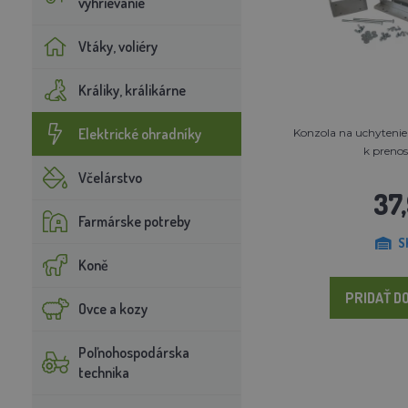
vyhrievanie
Vtáky, voliéry
Králiky, králikárne
Elektrické ohradníky
Konzola na uchytenie
k prenos
Včelárstvo
37
Farmárske potreby
S
Koně
PRIDAŤ DO
Ovce a kozy
Poľnohospodárska
technika