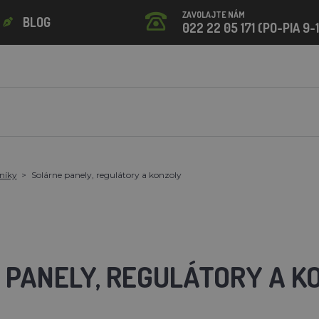
ZAVOLAJTE NÁM
BLOG
022 22 05 171 (PO-PIA 9-
níky
Solárne panely, regulátory a konzoly
 PANELY, REGULÁTORY A K