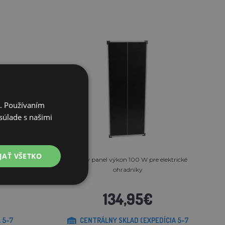
i. Používaním
súlade s našimi
JAŤ VŠETKO
ýkonom
Solárny panel výkon 100 W pre elektrické
ohradníky
134,95€
 5-7
CENTRÁLNY SKLAD (EXPEDÍCIA 5-7