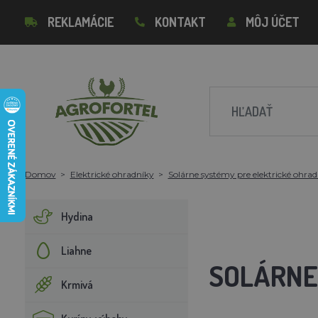
REKLAMÁCIE
KONTAKT
MÔJ ÚČET
Domov
Elektrické ohradníky
Solárne systémy pre elektrické ohrad
Hydina
Liahne
SOLÁRNE
Krmivá