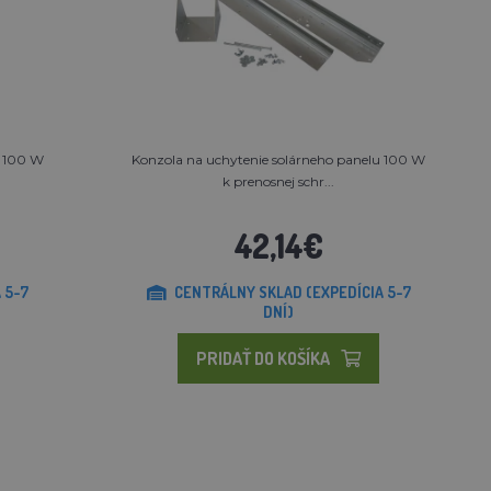
u 100 W
Konzola na uchytenie solárneho panelu 100 W
k prenosnej schr...
42,14€
 5-7
CENTRÁLNY SKLAD (EXPEDÍCIA 5-7
DNÍ)
PRIDAŤ DO KOŠÍKA