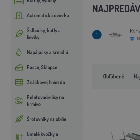
Kuríny, výbehy
NAJPREDÁV
Automatická dvierka
Šklbačky, kotly a
Konz
1
lieviky
S
Napájačky a kŕmidlá
Pasce, Sklopce
Obľúbené
Na
Znáškovej hniezda
Peletovacie lisy na
krmivo
Šrotovníky na obilie
Umelé kvočky a