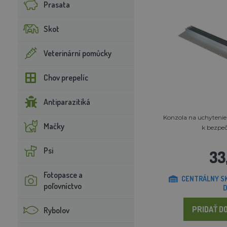
Prasata
Skot
Veterinární pomůcky
Chov prepelíc
Antiparazitiká
Konzola na uchytenie
Mačky
k bezpeč
Psi
33
Fotopasce a
CENTRÁLNY SK
poľovníctvo
D
PRIDAŤ DO
Rybolov