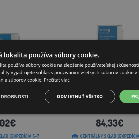
 lokalita používa súbory cookie.
ita používa súbory cookie na zlepšenie používateľskej skúsenost
ality vyjadrujete súhlas s používaním všetkých súborov cookie v 
nia súborov cookie.
Prečítať viac
ODROBNOSTI
ODMIETNUŤ VŠETKO
PRI
olárne panely s výkonom
Regulátor 15 A pre solárne panely s v
a 100 W
200 W
,02€
84,33€
LAD (EXPEDÍCIA 5-7
CENTRÁLNY SKLAD (EXPEDÍCIA