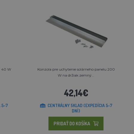
u 40 W
Konzola pre uchytenie solárneho panelu 200
W na držiak zemný...
42,14€
 5-7
CENTRÁLNY SKLAD (EXPEDÍCIA 5-7
DNÍ)
PRIDAŤ DO KOŠÍKA