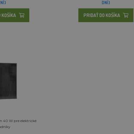
NÍ)
DNÍ)
 KOŠÍKA
PRIDAŤ DO KOŠÍKA
n 40 W pre elektrické
adníky