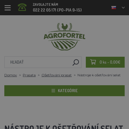
ZAVOLAJTE NÁM
022 22 05 171 (PO-PIA 9-15)
0 ks - 0,00€
Domov
Prasata
Ošetřování prasat
Nástroje k ošetřování selat
KATEGÓRIE
NÁSTROJE K OŠETŘOVÁNÍ SELAT