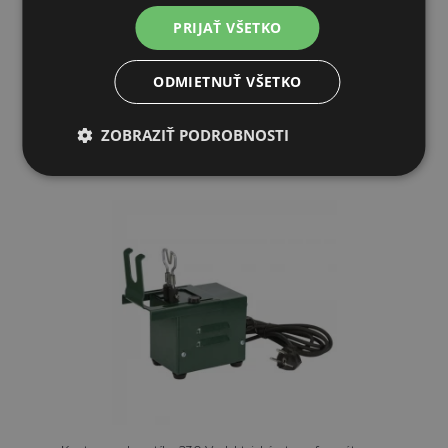
22,19€
PRIJAŤ VŠETKO
CENTRÁLNY SKLAD (EXPEDÍCIA 5-7 DNÍ)
ODMIETNUŤ VŠETKO
PRIDAŤ DO KOŠÍKA
ZOBRAZIŤ PODROBNOSTI