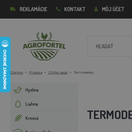
REKLAMÁCIE
KONTAKT
MÔJ ÚČET
Domov
Prasata
Ohřev selat
Termodesky
Hydina
Liahne
TERMOD
Krmivá