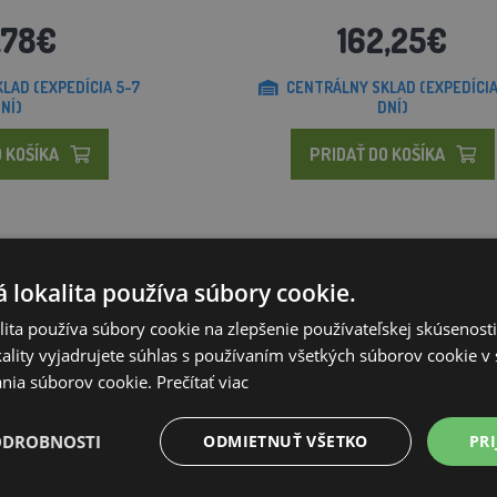
,78€
162,25€
LAD (EXPEDÍCIA 5-7
CENTRÁLNY SKLAD (EXPEDÍCIA
NÍ)
DNÍ)
 KOŠÍKA
PRIDAŤ DO KOŠÍKA
o
 lokalita používa súbory cookie.
ita používa súbory cookie na zlepšenie používateľskej skúsenost
ality vyjadrujete súhlas s používaním všetkých súborov cookie v 
nia súborov cookie.
Prečítať viac
ODROBNOSTI
ODMIETNUŤ VŠETKO
PRI