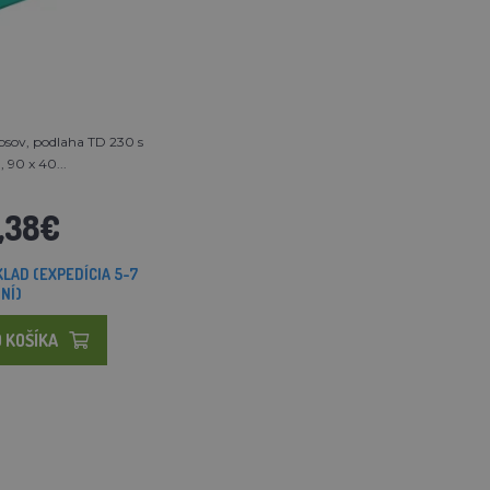
psov, podlaha TD 230 s
, 90 x 40...
,38€
LAD (EXPEDÍCIA 5-7
NÍ)
 KOŠÍKA