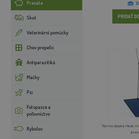
Prasata
S
PRIDAŤ DO
Skot
Veterinární pomůcky
Chov prepelíc
Antiparazitiká
Mačky
Psi
Fotopasce a
poľovníctvo
Termo doska Heat mat
Rybolov
prav