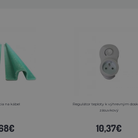
cia na kábel
Regulátor teploty k výhrevným dos
zásuvkový
,68€
10,37€