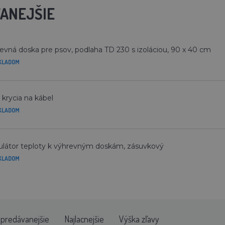
ANEJŠIE
evná doska pre psov, podlaha TD 230 s izoláciou, 90 x 40 cm
KLADOM
 krycia na kábel
KLADOM
látor teploty k výhrevným doskám, zásuvkový
KLADOM
jpredávanejšie
Najlacnejšie
Výška zľavy