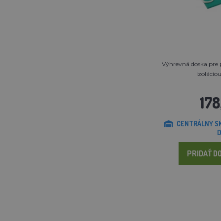
Výhrevná doska pre 
izoláciou
178
CENTRÁLNY SK
D
PRIDAŤ DO