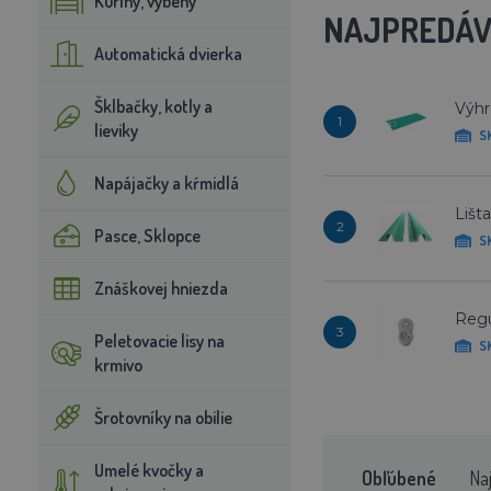
Kuríny, výbehy
NAJPREDÁV
Automatická dvierka
Šklbačky, kotly a
Výhr
1
lieviky
S
Napájačky a kŕmidlá
Lišta
2
Pasce, Sklopce
S
Znáškovej hniezda
Regu
3
Peletovacie lisy na
S
krmivo
Šrotovníky na obilie
Umelé kvočky a
Obľúbené
Na