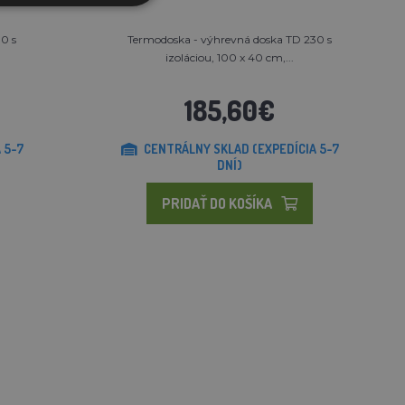
0 s
Termodoska - výhrevná doska TD 230 s
izoláciou, 100 x 40 cm,...
185,60€
 5-7
CENTRÁLNY SKLAD (EXPEDÍCIA 5-7
DNÍ)
PRIDAŤ DO KOŠÍKA