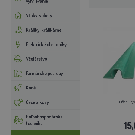
vyhrievanie
Vtáky, voliéry
Králiky, králikárne
Elektrické ohradníky
Včelárstvo
Farmárske potreby
Koně
Ovce a kozy
Lišta kry
Poľnohospodárska
15
technika