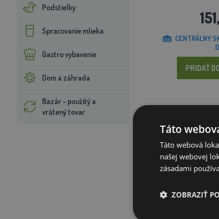
Podstielky
151
Spracovanie mlieka
CENTRÁLNY SK
D
Gastro vybavenie
PRIDAŤ DO
Dom a záhrada
Bazár - použitý a
vrátený tovar
Doprava zadarm
Táto webová
Táto webová lokal
našej webovej lok
zásadami používa
ZOBRAZIŤ P