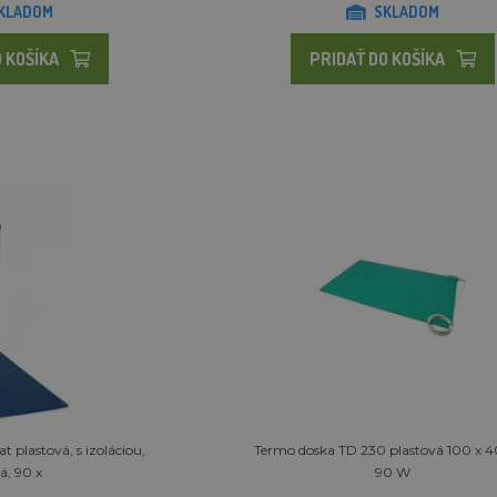
KLADOM
SKLADOM
 KOŠÍKA
PRIDAŤ DO KOŠÍKA
 plastová, s izoláciou,
Termo doska TD 230 plastová 100 x 4
á, 90 x
90 W