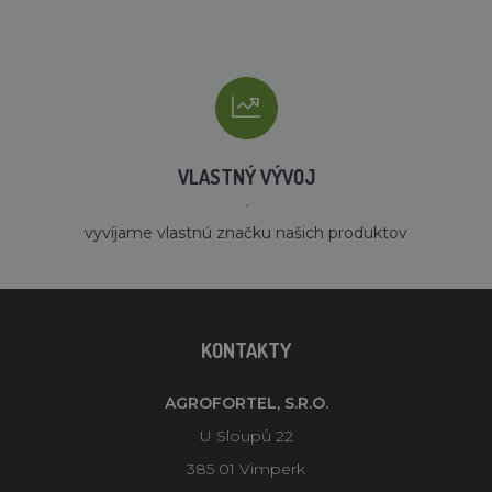
VLASTNÝ VÝVOJ
´
vyvíjame vlastnú značku našich produktov
KONTAKTY
AGROFORTEL, S.R.O.
U Sloupů 22
385 01 Vimperk