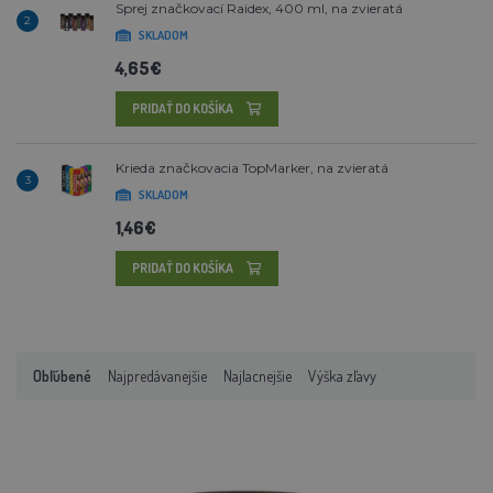
Sprej značkovací Raidex, 400 ml, na zvieratá
2
SKLADOM
4,65€
PRIDAŤ DO KOŠÍKA
Krieda značkovacia TopMarker, na zvieratá
3
SKLADOM
1,46€
PRIDAŤ DO KOŠÍKA
Obľúbené
Najpredávanejšie
Najlacnejšie
Výška zľavy