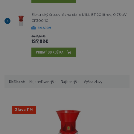
Elektrický šrotovník na obilie MILL ET 20 litrov, 0.75kW -
CF300.10
3
SKLADOM
147,61€
137,82€
PRIDAŤ DO KOŠÍKA
Obľúbené
Najpredávanejšie
Najlacnejšie
Výška zľavy
Zľava 11%