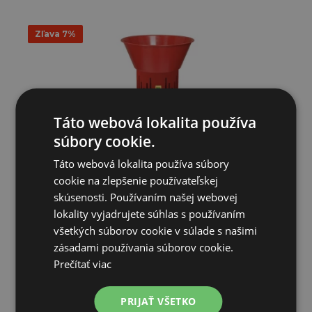
Zľava 7%
Táto webová lokalita používa
súbory cookie.
Táto webová lokalita používa súbory
cookie na zlepšenie používateľskej
skúsenosti. Používaním našej webovej
Elektrický šrotovník na obilie MILL ET 20 litrov, 0.75kW - C...
lokality vyjadrujete súhlas s používaním
všetkých súborov cookie v súlade s našimi
147,61€
137,82€
zásadami používania súborov cookie.
Prečítať viac
SKLADOM
PRIJAŤ VŠETKO
PRIDAŤ DO KOŠÍKA