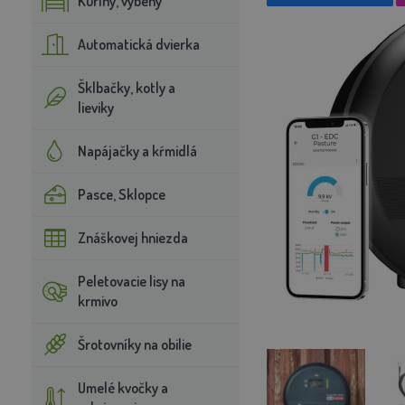
Kuríny, výbehy
Automatická dvierka
Šklbačky, kotly a
lieviky
Napájačky a kŕmidlá
Pasce, Sklopce
Znáškovej hniezda
Peletovacie lisy na
krmivo
Šrotovníky na obilie
Umelé kvočky a