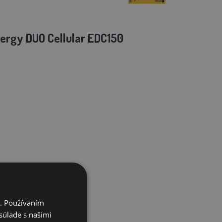
nergy DUO Cellular EDC150
i. Používaním
súlade s našimi