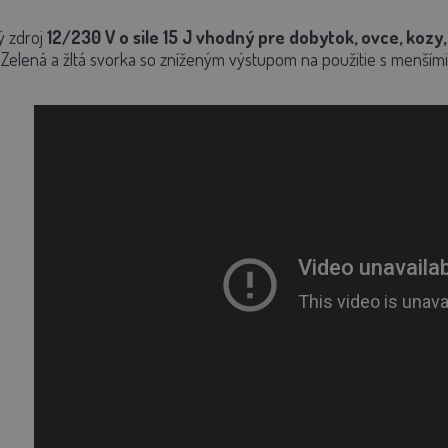
 zdroj
12/230 V o sile 15 J vhodný pre dobytok, ovce, kozy
 Zelená a žltá svorka so zníženým výstupom na použitie s menšími