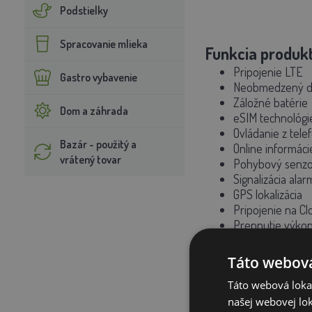
Podstielky
Spracovanie mlieka
Funkcia produkt
Pripojenie LTE
Gastro vybavenie
Neobmedzený d
Záložné batérie
Dom a záhrada
eSIM technológi
Ovládanie z tele
Bazár - použitý a
Online informáci
vrátený tovar
Pohybový senzo
Signalizácia ala
GPS lokalizácia
Pripojenie na Cl
Prepnutie výko
Extrémny výkon
Táto webová
Táto webová lokal
našej webovej lok