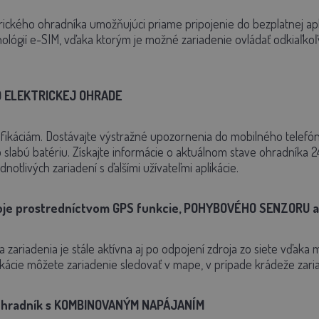
trického ohradníka umožňujúci priame pripojenie do bezplatnej ap
lógií e-SIM, vďaka ktorým je možné zariadenie ovládať odkiaľkoľv
O ELEKTRICKEJ OHRADE
fikáciám. Dostávajte výstražné upozornenia do mobilného telefó
 slabú batériu. Získajte informácie o aktuálnom stave ohradníka
dnotlivých zariadení s ďalšími užívateľmi aplikácie.
oje prostredníctvom GPS funkcie, POHYBOVÉHO SENZORU a 
 zariadenia je stále aktívna aj po odpojení zdroja zo siete vďaka
ácie môžete zariadenie sledovať v mape, v prípade krádeže zaria
 ohradník s KOMBINOVANÝM NAPÁJANÍM