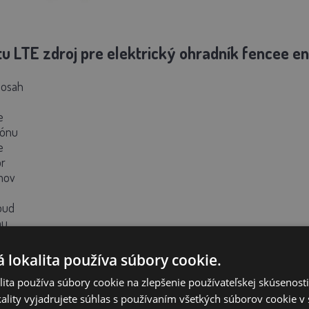
u LTE zdroj pre elektrický ohradník fencee e
osah
e
fónu
e
r
rmov
oud
nu
 lokalita používa súbory cookie.
ita používa súbory cookie na zlepšenie používateľskej skúsenost
ality vyjadrujete súhlas s používaním všetkých súborov cookie v 