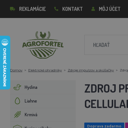
REKLAMÁCIE
KONTAKT
MÔJ ÚČET
Domov
Elektrické ohradníky
Zdroje impulzov a skúšačky
Zdro
ZDROJ P
Hydina
CELLULA
Liahne
Krmivá
Doprava zadarmo