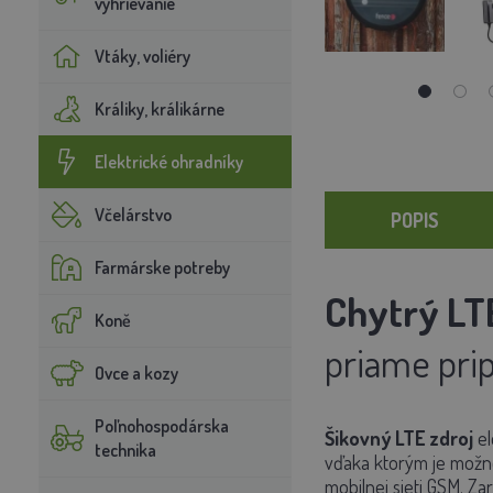
vyhrievanie
Vtáky, voliéry
Králiky, králikárne
Elektrické ohradníky
Včelárstvo
POPIS
Farmárske potreby
Chytrý LTE
Koně
priame pri
Ovce a kozy
Poľnohospodárska
Šikovný LTE zdroj
el
technika
vďaka ktorým je možné
mobilnej sieti GSM. Za