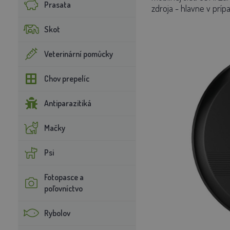
Prasata
zdroja - hlavne v prí
Skot
Veterinární pomůcky
Chov prepelíc
Antiparazitiká
Mačky
Psi
Fotopasce a
poľovníctvo
Rybolov