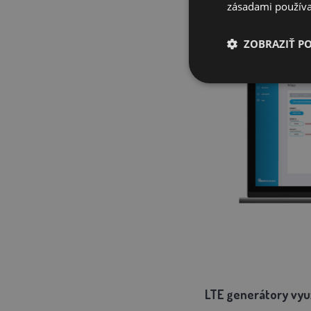
zásadami používa
ZOBRAZIŤ P
LTE generátory využ