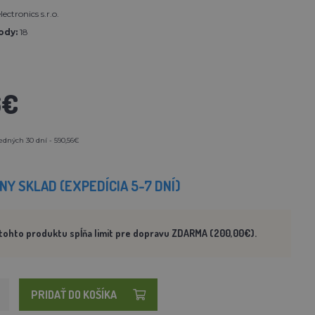
ectronics s.r.o.
ody:
18
6€
edných 30 dní - 590,56€
Y SKLAD (EXPEDÍCIA 5-7 DNÍ)
tohto produktu spĺňa limit pre dopravu ZDARMA (200,00€).
PRIDAŤ DO KOŠÍKA