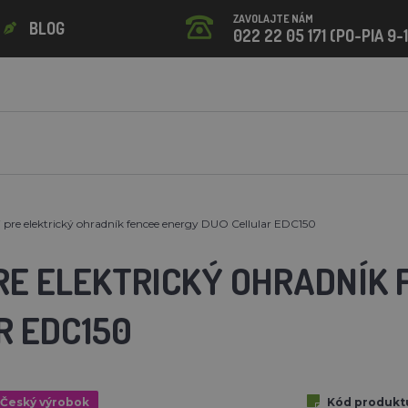
ZAVOLAJTE NÁM
BLOG
022 22 05 171 (PO-PIA 9-
j pre elektrický ohradník fencee energy DUO Cellular EDC150
RE ELEKTRICKÝ OHRADNÍK 
R EDC150
Český výrobok
Kód produkt