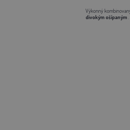
Výkonný kombinovaný
divokým ošípaným
.