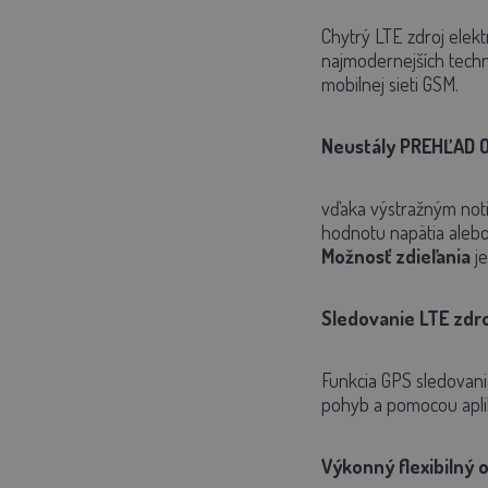
Chytrý LTE zdroj elek
najmodernejších techno
mobilnej sieti GSM.
Neustály PREHĽAD 
vďaka výstražným noti
hodnotu napätia alebo
Možnosť zdieľania
je
Sledovanie LTE zdr
Funkcia GPS sledovania
pohyb a pomocou aplik
Výkonný flexibilný