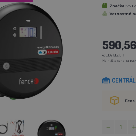
Značka:
VNT el
Vernostné b
590,5
480,13€ BEZ DPH
Najnižšia cena za posl
CENTRÁLN
Cena 