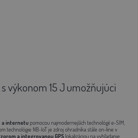
k
s výkonom 15 J
umožňujúci
 a internetu
pomocou najmodernejších technológií e-SIM,
 technológie NB-IoT je zdroj ohradníka stále on-line v
zorom a integrovanou GPS
lokalizáciou na vyhľadanie