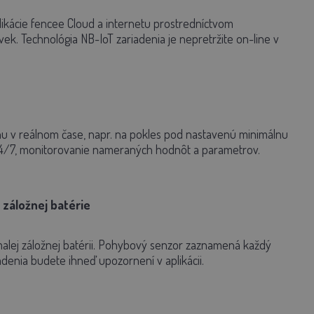
likácie fencee Cloud a internetu prostredníctvom
ek. Technológia NB-IoT zariadenia je nepretržite on-line v
nu v reálnom čase, napr. na pokles pod nastavenú minimálnu
 24/7, monitorovanie nameraných hodnôt a parametrov.
záložnej batérie
 malej záložnej batérii. Pohybový senzor zaznamená každý
denia budete ihneď upozornení v aplikácii.