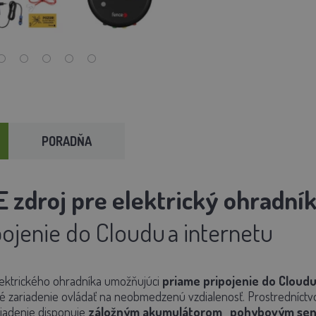
PORADŇA
 zdroj pre elektrický ohradní
pojenie do Cloudu
a internetu
ektrického ohradníka umožňujúci
priame pripojenie do Cloudu
 zariadenie ovládať na neobmedzenú vzdialenosť. Prostredníctvom
riadenie disponuje
záložným akumulátorom
,
pohybovým sen