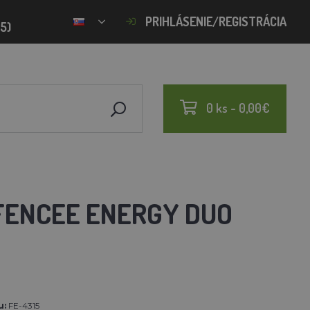
PRIHLÁSENIE/REGISTRÁCIA
15)
0 ks - 0,00€
FENCEE ENERGY DUO
u:
FE-4315