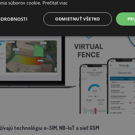
nia súborov cookie.
Prečítať viac
ODROBNOSTI
ODMIETNUŤ VŠETKO
PRI
ívajú technológiu e-SIM, NB-loT a sieť GSM