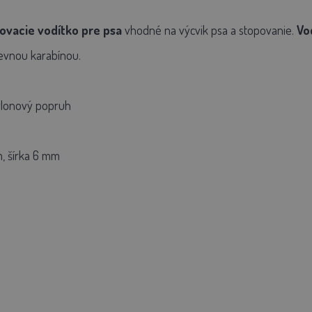
ovacie vodítko pre psa
vhodné na výcvik psa a stopovanie.
Vo
evnou karabínou.
nylonový popruh
m, šírka 6 mm