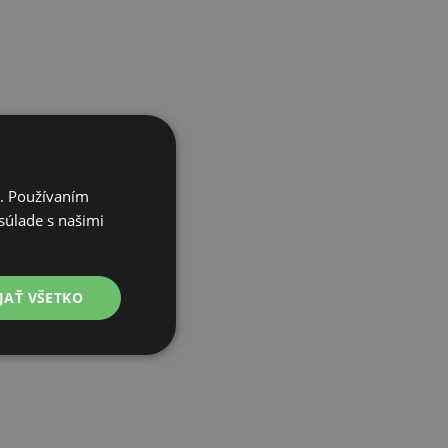
i. Používaním
súlade s našimi
JAŤ VŠETKO