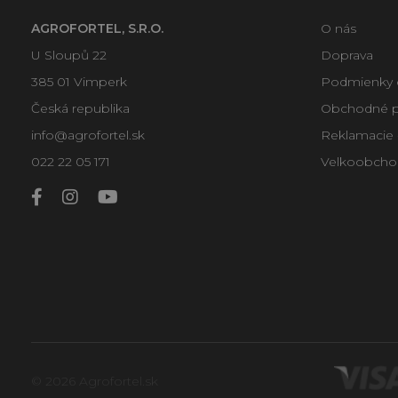
AGROFORTEL, S.R.O.
O nás
U Sloupů 22
Doprava
385 01 Vimperk
Podmienky 
Česká republika
Obchodné 
info@agrofortel.sk
Reklamacie -
022 22 05 171
Velkoobcho
© 2026 Agrofortel.sk