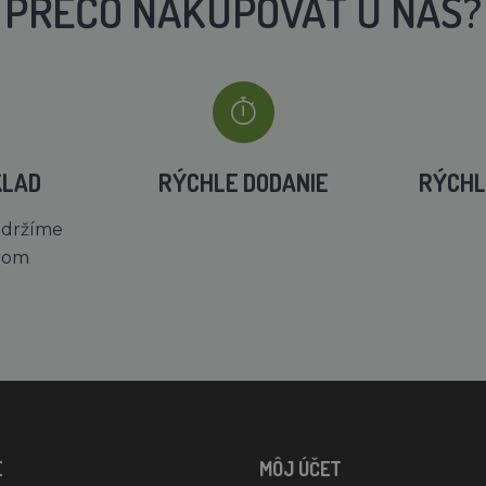
PREČO NAKUPOVAŤ U NÁS?
KLAD
RÝCHLE DODANIE
RÝCHL
 držíme
dom
E
MÔJ ÚČET