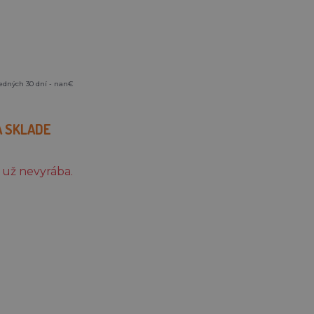
ledných 30 dní - nan€
A SKLADE
 už nevyrába.