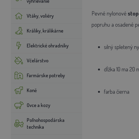
vyhrievanie
Pevné nylonové
stop
Vtáky, voliéry
popruhu a osadené p
Králiky, králikárne
Elektrické ohradníky
silný spletený 
Včelárstvo
dĺžka 10 ma 20 
Farmárske potreby
Koně
farba čierna
Ovce a kozy
Poľnohospodárska
technika