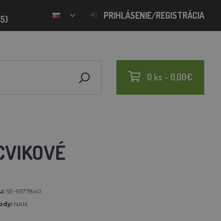
PRIHLÁSENIE/REGISTRÁCIA
15)
0 ks - 0,00€
CVIKOVÉ
u:
SE-9577840
ody:
NAN