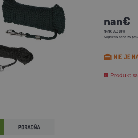
nan€
NAN€ BEZ DPH
Najnižšia cena za pos
NIE JE N
Produkt sa
PORADŇA