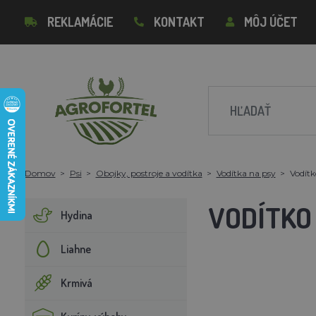
REKLAMÁCIE
KONTAKT
MÔJ ÚČET
Domov
Psi
Obojky, postroje a vodítka
Vodítka na psy
Vodítk
VODÍTKO
Hydina
Liahne
Krmivá