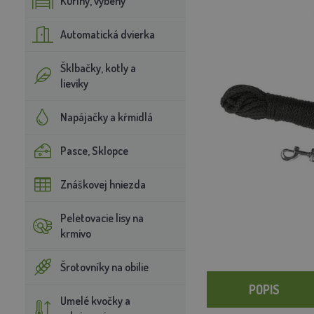
Kuríny, výbehy
Automatická dvierka
Šklbačky, kotly a
lieviky
Napájačky a kŕmidlá
Pasce, Sklopce
Znáškovej hniezda
Peletovacie lisy na
krmivo
Šrotovníky na obilie
POPIS
Umelé kvočky a