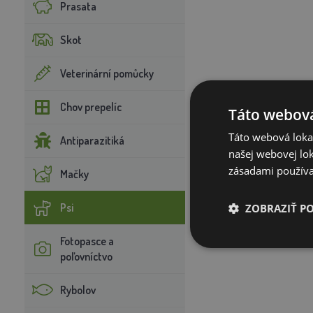
Prasata
Skot
Veterinární pomůcky
Chov prepelíc
Táto webová
Táto webová lokal
Antiparazitiká
našej webovej lok
zásadami používa
Mačky
Psi
ZOBRAZIŤ P
Fotopasce a
poľovníctvo
Rybolov