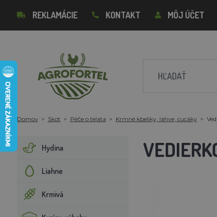
REKLAMÁCIE
KONTAKT
MÔJ ÚČET
Domov
Skot
Péče o telata
Krmné kbelíky, láhve, cucáky
Ved
VEDIERKO
Hydina
Liahne
Krmivá