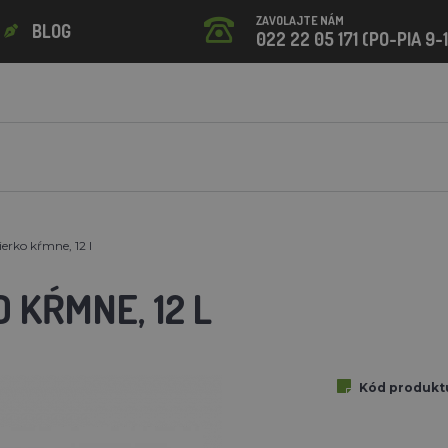
ZAVOLAJTE NÁM
BLOG
022 22 05 171 (PO-PIA 9-
ierko kŕmne, 12 l
 KŔMNE, 12 L
Kód produkt