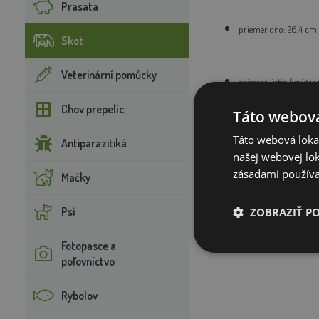
Prasata
priemer dno: 26,4 cm
Skot
Veterinární pomůcky
priemer ústia (vnútor
Chov prepelíc
Táto webová
priemer ústia (vonkajš
Táto webová lokal
Antiparazitiká
našej webovej lok
zásadami používa
Mačky
výška: 25 cm
Psi
ZOBRAZIŤ P
Fotopasce a
poľovníctvo
Rybolov