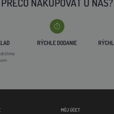
PREČO NAKUPOVAŤ U NÁS?
KLAD
RÝCHLE DODANIE
RÝCHL
 držíme
dom
E
MÔJ ÚČET