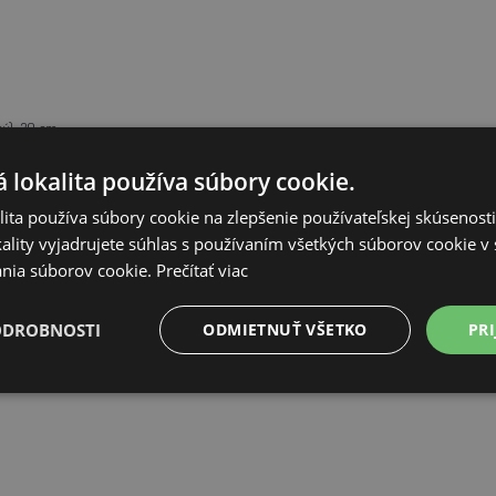
ný): 30 cm
 lokalita používa súbory cookie.
í - s lemom): 33,2 cm
ita používa súbory cookie na zlepšenie používateľskej skúsenost
ality vyjadrujete súhlas s používaním všetkých súborov cookie v 
nia súborov cookie.
Prečítať viac
ODROBNOSTI
ODMIETNUŤ VŠETKO
PRI