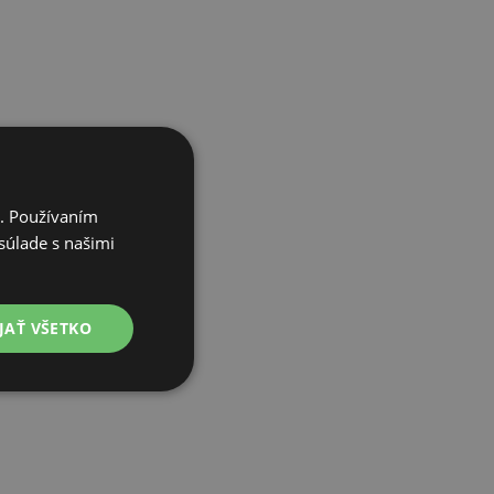
i. Používaním
súlade s našimi
JAŤ VŠETKO