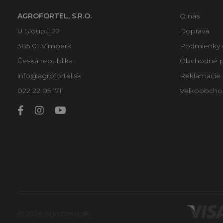
AGROFORTEL, S.R.O.
O nás
U Sloupů 22
Doprava
385 01 Vimperk
Podmienky 
Česká republika
Obchodné 
info@agrofortel.sk
Reklamacie -
022 22 05 171
Velkoobcho
© 2026 Agrofortel.sk