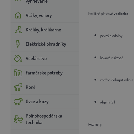
vyhrievanie
Kvalitné plastové
vedierko
Vtáky, voliéry
Králiky, králikárne
pevný a odolný
Elektrické ohradníky
Včelárstvo
kovová rukoväť
Farmárske potreby
možno dokúpiť veko a 
Koně
Ovce a kozy
objem 12 l
Poľnohospodárska
technika
Rozmery: