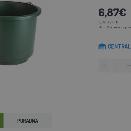
6,87€
5,59€ BEZ DPH
Najnižšia cena za posl
CENTRÁLN
PORADŇA