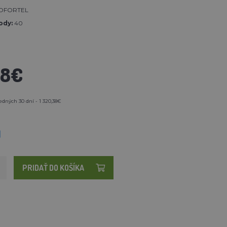
OFORTEL
ody:
40
38€
edných 30 dní - 1 320,38€
M
PRIDAŤ DO KOŠÍKA