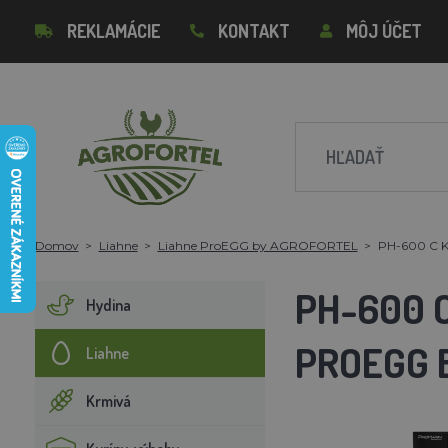
REKLAMÁCIE
KONTAKT
MÔJ ÚČET
Domov
Liahne
Liahne ProEGG by AGROFORTEL
PH-600 C K
PH-600 
Hydina
PROEGG 
Liahne
Krmivá