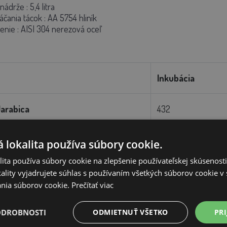
 nádrže
: 5,4 litra
čania tácok
: AA 5754 hliník
enie
: AISI 304 nerezová oceľ
Inkubácia
Jarabica
432
200
 lokalita používa súbory cookie.
ita používa súbory cookie na zlepšenie používateľskej skúsenost
432
ality vyjadrujete súhlas s používaním všetkých súborov cookie v 
nia súborov cookie.
Prečítať viac
432
ODROBNOSTI
ODMIETNUŤ VŠETKO
PRI