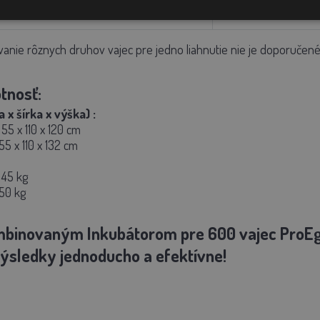
1032
nie rôznych druhov vajec pre jedno liahnutie nie je doporučené 
tnosť:
 x šírka x výška)
:
55 x 110 x 120 cm
55 x 110 x 132 cm
 45 kg
50 kg
mbinovaným Inkubátorom pre 600 vajec ProE
ýsledky jednoducho a efektívne!