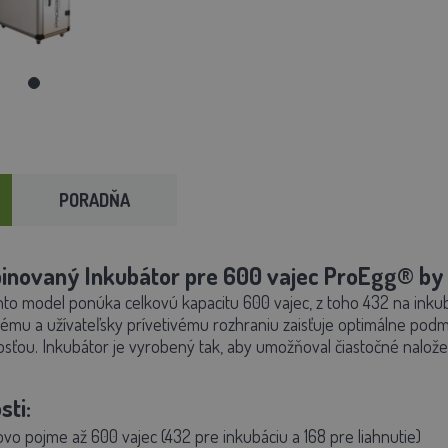
PORADŇA
inovaný Inkubátor pre 600 vajec ProEgg® b
nto model ponúka celkovú kapacitu 600 vajec, z toho 432 na inkub
mu a užívateľsky prívetivému rozhraniu zaisťuje optimálne podm
osťou. Inkubátor je vyrobený tak, aby umožňoval čiastočné naložen
sti:
vo pojme až 600 vajec (432 pre inkubáciu a 168 pre liahnutie)