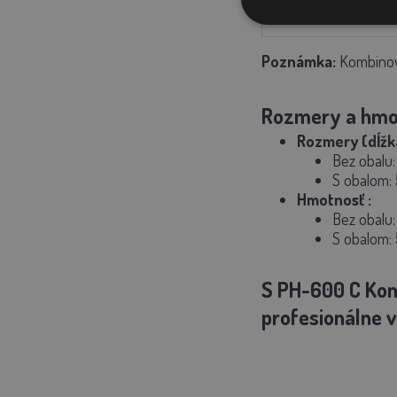
Prepelica
Poznámka:
Kombinova
Rozmery a hmo
Rozmery (dĺžka
Bez obalu: 
S obalom: 
Hmotnosť
:
Bez obalu:
S obalom: 
S PH-600 C Ko
profesionálne v