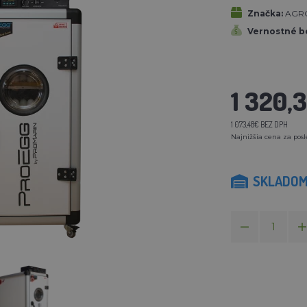
Značka:
AGR
Vernostné b
1 320,
1 073,48€ BEZ DPH
Najnižšia cena za posl
SKLADO