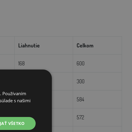
Liahnutie
Celkom
168
600
100
300
i. Používaním
152
584
súlade s našimi
140
572
JAŤ VŠETKO