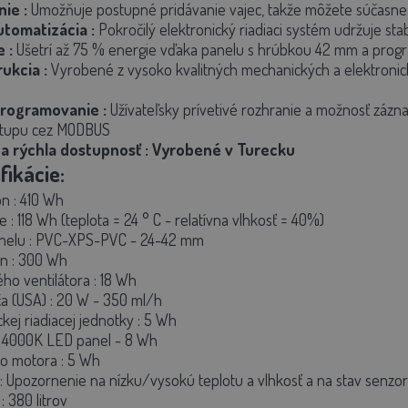
nie
:
Umožňuje postupné pridávanie vajec, takže môžete súčasne in
utomatizácia
:
Pokročilý elektronický riadiaci systém udržuje sta
e
:
Ušetrí až 75 % energie vďaka panelu s hrúbkou 42 mm a progra
rukcia
:
Vyrobené z vysoko kvalitných mechanických a elektronick
rogramovanie
:
Užívateľsky prívetivé rozhranie a možnosť zázna
stupu cez MODBUS
 a rýchla dostupnosť
: Vyrobené v Turecku
fikácie:
on
: 410 Wh
e
: 118 Wh (teplota = 24 ° C - relatívna vlhkosť = 40%)
nelu
: PVC-XPS-PVC - 24-42 mm
on
: 300 Wh
ho ventilátora
: 18 Wh
a (USA)
: 20 W - 350 ml/h
kej riadiacej jednotky
: 5 Wh
: 4000K LED panel - 8 Wh
ho motora
: 5 Wh
: Upozornenie na nízku/vysokú teplotu a vlhkosť a na stav senzo
: 380 litrov