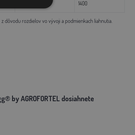
368
1400
z dôvodu rozdielov vo vývoji a podmienkach liahnutia.
gg® by AGROFORTEL dosiahnete