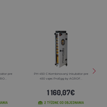
átor pre
PH-450 C Kombinovaný Inkubátor pre
RO...
450 vajec ProEgg by AGROF...
1 160,07€
NANIA
2 TÝŽDNE OD OBJEDNANIA