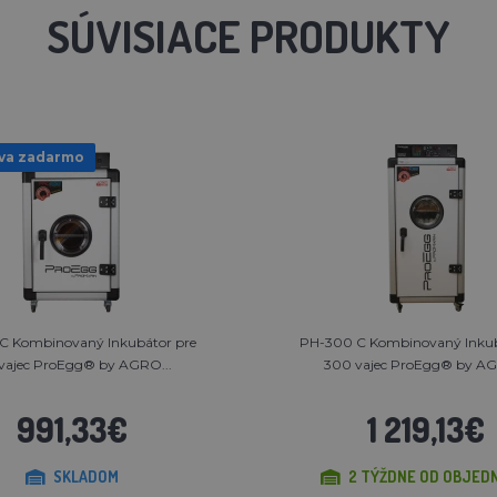
SÚVISIACE PRODUKTY
va zadarmo
C Kombinovaný Inkubátor pre
PH-300 C Kombinovaný Inkub
 vajec ProEgg® by AGRO...
300 vajec ProEgg® by AG
991,33€
1 219,13€
SKLADOM
2 TÝŽDNE OD OBJED