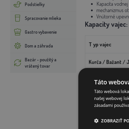
Kapacita vodnej
Podstielky
mechanizmus otá
Vnútorné upevn
Spracovanie mlieka
Kapacity vajec:
Gastro vybavenie
T
yp vajec
Dom a záhrada
Bazár - použitý a
Kurča / Bažant / 
vrátený tovar
Hus
Táto webová
Táto webová lokal
Kačica
našej webovej lok
zásadami používa
Morka / Páv
ZOBRAZIŤ P