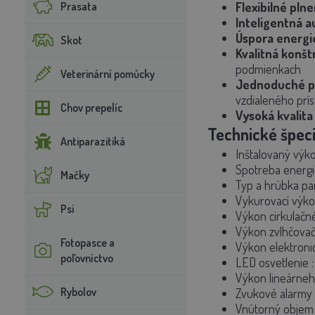
Prasata
Flexibilné plne
Inteligentná a
Úspora energi
Skot
Kvalitná konšt
podmienkach
Veterinární pomůcky
Jednoduché p
vzdialeného prí
Chov prepelíc
Vysoká kvalita
Technické špeci
Antiparazitiká
Inštalovaný výk
Spotreba energi
Mačky
Typ a hrúbka pa
Vykurovací výk
Psi
Výkon cirkulačné
Výkon zvlhčovač
Fotopasce a
Výkon elektronic
poľovníctvo
LED osvetlenie
Výkon lineárne
Rybolov
Zvukové alarmy
Vnútorný objem