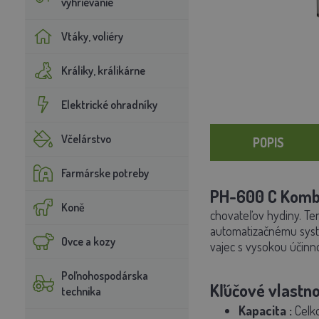
vyhrievanie
Vtáky, voliéry
Králiky, králikárne
Elektrické ohradníky
Včelárstvo
POPIS
Farmárske potreby
PH-600 C Komb
Koně
chovateľov hydiny. Te
automatizačnému systé
Ovce a kozy
vajec s vysokou účinn
Poľnohospodárska
Kľúčové vlastno
technika
Kapacita
:
Celko