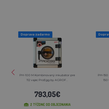
Doprava zadarmo
Dopra
PH-100 M Kombinovaný inkubátor pre
PH-150 
112 vajec ProEgg by AGROF...
150
793,05€
2 TÝŽDNE OD OBJEDNANIA