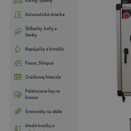
Kuríny, výbehy
Automatická dvierka
Šklbačky, kotly a
lieviky
Napájačky a kŕmidlá
Pasce, Sklopce
Znáškovej hniezda
Peletovacie lisy na
krmivo
Šrotovníky na obilie
Umelé kvočky a