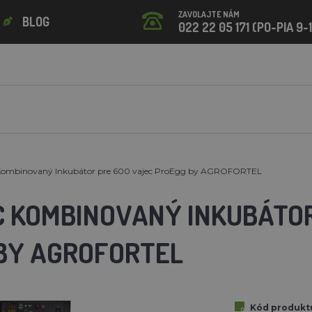
ZAVOLAJTE NÁM
BLOG
022 22 05 171 (PO-PIA 9-
ombinovaný Inkubátor pre 600 vajec ProEgg by AGROFORTEL
C KOMBINOVANÝ INKUBÁTOR
BY AGROFORTEL
Kód produkt