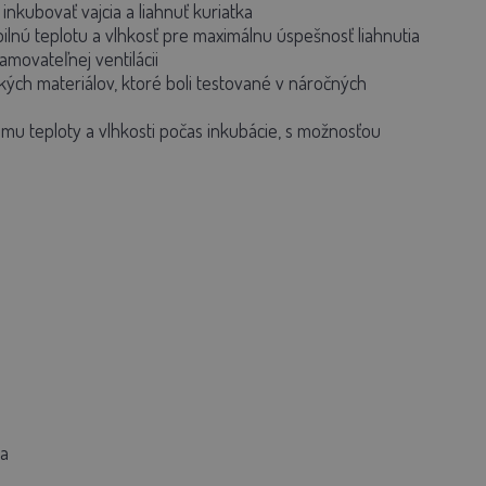
kubovať vajcia a liahnuť kuriatka
bilnú teplotu a vlhkosť pre maximálnu úspešnosť liahnutia
movateľnej ventilácii
ých materiálov, ktoré boli testované v náročných
mu teploty a vlhkosti počas inkubácie, s možnosťou
ra