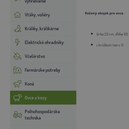
vyhrievanie
Kožený obojok pre ovce.
Vtáky, voliéry
Králiky, králikárne
šírka 2,5 cm, dĺžka 6
Elektrické ohradníky
s krúžkom tvaru D
Včelárstvo
Farmárske potreby
Koně
Ovce a kozy
Poľnohospodárska
technika