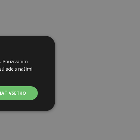
i. Používaním
súlade s našimi
JAŤ VŠETKO