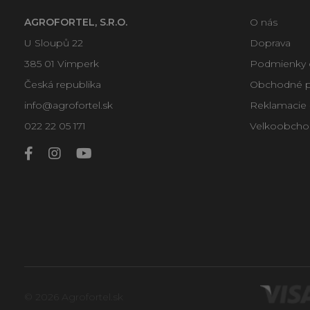
AGROFORTEL, S.R.O.
O nás
U Sloupů 22
Doprava
385 01 Vimperk
Podmienky 
Česká republika
Obchodné 
info@agrofortel.sk
Reklamacie -
022 22 05 171
Velkoobcho
© 2026 Agrofortel.sk