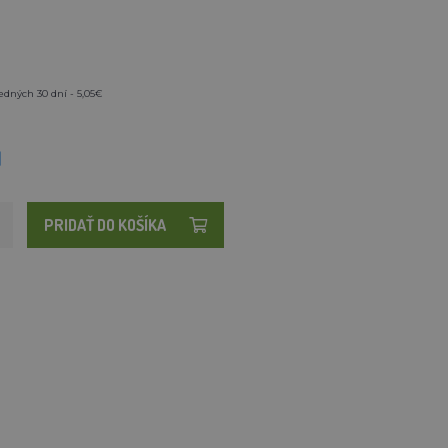
edných 30 dní - 5,05€
M
PRIDAŤ DO KOŠÍKA