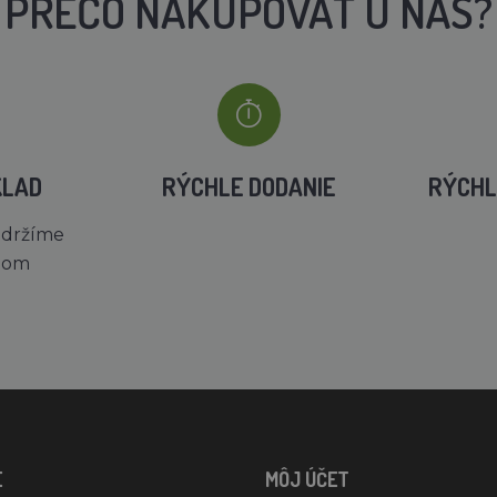
PREČO NAKUPOVAŤ U NÁS?
KLAD
RÝCHLE DODANIE
RÝCHL
 držíme
dom
E
MÔJ ÚČET