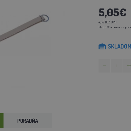
5,05€
4,11€ BEZ DPH
Najnižšia cena za posl
SKLADO
PORADŇA