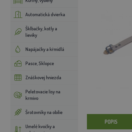
Kuríny, výbehy
Automatická dvierka
Šklbačky, kotly a
lieviky
Napájačky a kŕmidlá
Pasce, Sklopce
Znáškovej hniezda
Peletovacie lisy na
krmivo
Šrotovníky na obilie
POPIS
Umelé kvočky a