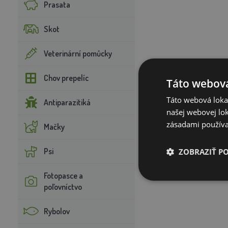
Prasata
Skot
Veterinární pomůcky
Chov prepelíc
Táto webová
Táto webová lokal
Antiparazitiká
našej webovej lok
zásadami používa
Mačky
Psi
ZOBRAZIŤ P
Fotopasce a
poľovníctvo
Rybolov