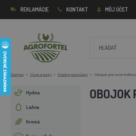
REKLAMÁCIE
KONTAKT
MÔJ ÚČET
Domov
Ovce a kozy
Fixační pomůcky
Obojok pre ovce kožený,
OBOJOK P
Hydina
Liahne
Krmivá