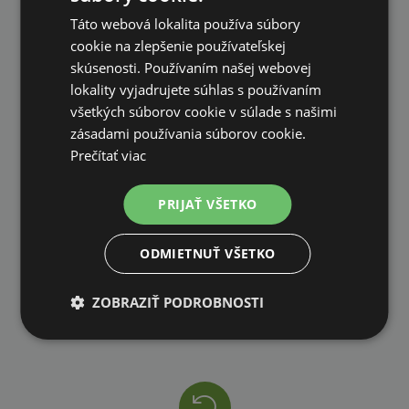
na všetky objednávky od 200€ vrátane DPH.
Táto webová lokalita používa súbory
cookie na zlepšenie používateľskej
skúsenosti. Používaním našej webovej
lokality vyjadrujete súhlas s používaním
všetkých súborov cookie v súlade s našimi
zásadami používania súborov cookie.
VLASTNÝ SKLAD
Prečítať viac
99 % produktov držíme priamo skladom
PRIJAŤ VŠETKO
ODMIETNUŤ VŠETKO
ZOBRAZIŤ PODROBNOSTI
RÝCHLE DODANIE