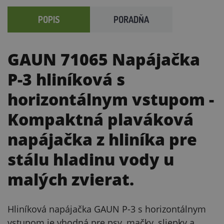
POPIS
PORADŇA
GAUN 71065 Napájačka
P-3 hliníková s
horizontálnym vstupom
-
Kompaktná plaváková
napájačka z hliníka pre
stálu hladinu vody u
malých zvierat.
Hliníková napájačka GAUN P-3 s horizontálnym
vstupom je vhodná pre psy, mačky, sliepky a