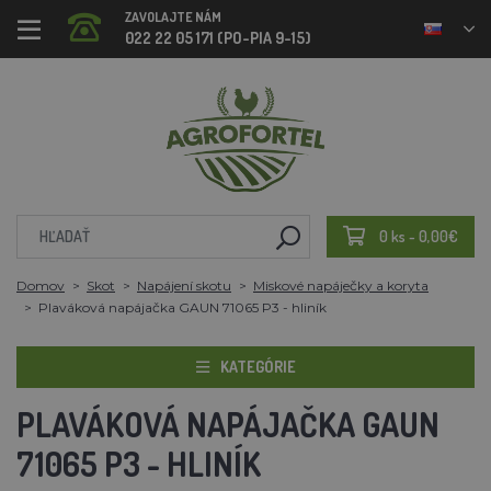
ZAVOLAJTE NÁM
022 22 05 171 (PO-PIA 9-15)
0 ks - 0,00€
Domov
Skot
Napájení skotu
Miskové napáječky a koryta
Plaváková napájačka GAUN 71065 P3 - hliník
KATEGÓRIE
PLAVÁKOVÁ NAPÁJAČKA GAUN
71065 P3 - HLINÍK