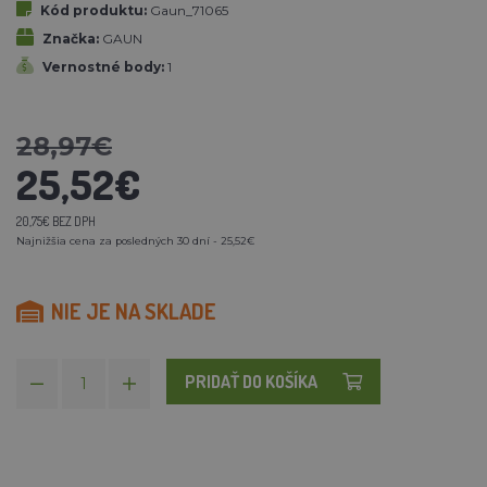
Kód produktu:
Gaun_71065
Značka:
GAUN
Vernostné body:
1
28,97€
25,52€
20,75€ BEZ DPH
Najnižšia cena za posledných 30 dní - 25,52€
NIE JE NA SKLADE
PRIDAŤ DO KOŠÍKA