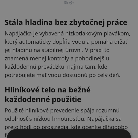
Skrýt
Stála hladina bez zbytočnej práce
Napájačka je vybavená nízkotlakovým plavákom,
ktorý automaticky dopĺňa vodu a pomáha držať
jej hladinu na stabilnej úrovni. V praxi to
znamená menej kontroly a pohodlnejšiu
každodennú prevádzku, najmä tam, kde
potrebujete mať vodu dostupnú po celý deň.
Hliníkové telo na bežné
každodenné použitie
Použité hliníkové prevedenie spája rozumnú
odolnosť s nízkou hmotnosťou. Napájačka sa
preto hodí do prostredia, kde oceníte dlhodobo
funkčné riešenie a súčasne jednoduchú