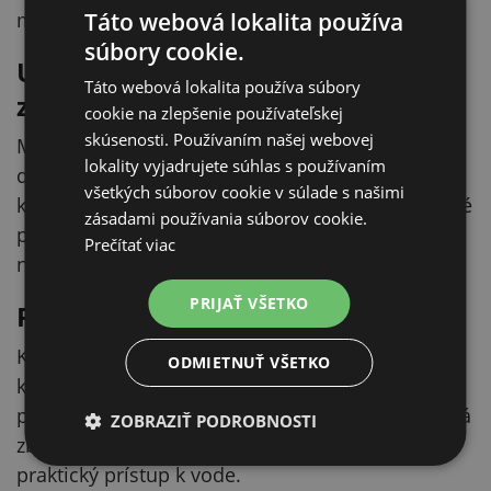
manipuláciu pri montáži, údržbe alebo presune.
Táto webová lokalita používa
súbory cookie.
Univerzálne využitie pre malé
Táto webová lokalita používa súbory
zvieratá
cookie na zlepšenie používateľskej
skúsenosti. Používaním našej webovej
Model P-3 je určený pre psy, mačky, sliepky a
lokality vyjadrujete súhlas s používaním
ďalšie menšie zvieratá. Vďaka objemu 0,4 litra a
všetkých súborov cookie v súlade s našimi
kompaktnému tvaru sa hodí tam, kde je potrebné
zásadami používania súborov cookie.
priebežné napájanie bez zbytočne veľkej
Prečítať viac
napájacej nádoby.
PRIJAŤ VŠETKO
Rozmer, ktorý sa dobre inštaluje
Kompaktné rozmery uľahčujú montáž do
ODMIETNUŤ VŠETKO
kotercov, voliér, menších chovateľských
priestorov alebo k výbehom. Napájačka nezaberá
ZOBRAZIŤ PODROBNOSTI
zbytočne veľa miesta a pritom poskytuje
praktický prístup k vode.