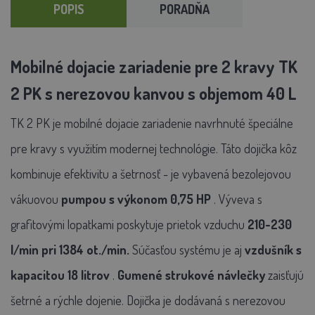
POPIS
PORADŇA
Mobilné dojacie zariadenie pre 2 kravy TK
2 PK s nerezovou kanvou s objemom 40 L
TK 2 PK
je mobilné dojacie zariadenie navrhnuté špeciálne
pre kravy s využitím modernej technológie. Táto dojička kôz
kombinuje efektivitu a šetrnosť - je vybavená bezolejovou
vákuovou
pumpou s výkonom 0,75 HP
. Výveva s
grafitovými lopatkami poskytuje prietok vzduchu
210-230
l/min pri 1384 ot./min.
Súčasťou systému je aj
vzdušník
s
kapacitou 18 litrov
.
Gumené strukové návlečky
zaisťujú
šetrné a rýchle dojenie.
Dojička je dodávaná s nerezovou