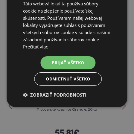
Táto webová lokalita používa súbory
cookie na zlepšenie používateľskej
skúsenosti. Používaním našej webovej
lokality vyjadrujete súhlas s používaním
SÚVISIACE PRODUKTY
všetkých súborov cookie v súlade s našimi
zásadami používania súborov cookie.
Prečítať viac
PRIJAŤ VŠETKO
ODMIETNUŤ VŠETKO
ZOBRAZIŤ PODROBNOSTI
Pivovarské kvasnice Granule, 20kg
55,81€