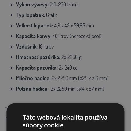
Výkon vývevy:
210-230 l/min
Typ lopatiek:
Grafit
Veľkosť lopatiek:
4,9 x 43 x 79,95 mm
Kapacita kanvy:
40 litrov (nerezová oceľ)
Vzdušník:
18 litrov
Hmotnosť pazúrika:
2x 2250 g
Kapacita pazúrika:
2x 240 cc
Mliečne hadice:
2x 2250 mm (ø25 x ø16 mm)
Pulzná hadica
: 2x 2250 mm (ø14 x ø7 mm)
Toto zariadenie je ideálne pre menšie a stredné farmy,
Táto webová lokalita používa
ktoré vyžadujú
rýchle a spoľahlivé dojenie.
súbory cookie.