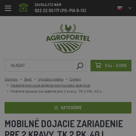
ZAVOLAJTE NÁM
022 22 05 171 (PO-PIA 9-15)
0 ks - 0,00€
Domov
Skot
Výroba mlieka
Dojení
Mobilné konvové dojenie pre hovädzí dobytok
Mobilné dojacie zariadenie pre 2 kravy, TK 2 PK, 40 L
KATEGÓRIE
MOBILNÉ DOJACIE ZARIADENIE
PRE 2 KRAVY, TK 2 PK, 40 L