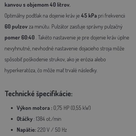
kanvou s objemom 40 litrov.
Optimálny podtlak na dojenie kráv je
45 kPa
pri frekvencii
60 pulzov
za minútu. Pulzátor zaisťuje správny pulzačný
pomer 60:40
. Takéto nastavenie je pre dojenie kráv úplne
nevyhnutné, nevhodné nastavenie dojacieho stroja môže
spôsobiť poškodenie strukov, ako je erózia alebo
hyperkeratóza, čo môže mať trvalé následky.
Technické špecifikácie:
Výkon motora
:
0,75 HP (0,55 kW)
Otáčky
: 1384 ot./min
Napätie:
220 V / 50 Hz