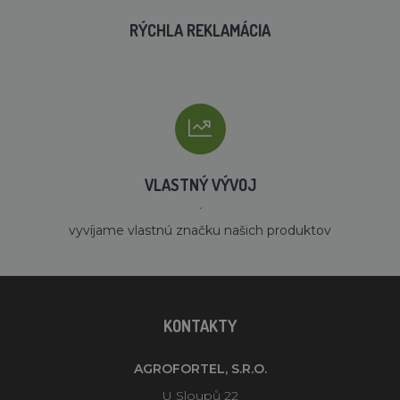
RÝCHLA REKLAMÁCIA
VLASTNÝ VÝVOJ
´
vyvíjame vlastnú značku našich produktov
KONTAKTY
AGROFORTEL, S.R.O.
U Sloupů 22