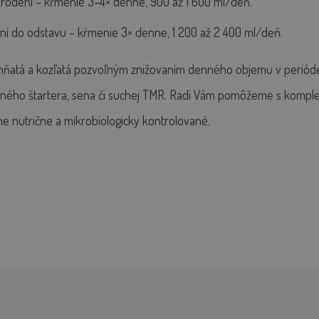
narodení – kŕmenie 3–4× denne, 900 až 1 600 ml/deň.
ní do odstavu – kŕmenie 3× denne, 1 200 až 2 400 ml/deň.
ahňatá a kozľatá pozvoľným znižovaním denného objemu v perióde m
itného štartera, sena či suchej TMR. Radi Vám pomôžeme s kompl
e nutrične a mikrobiologicky kontrolované.