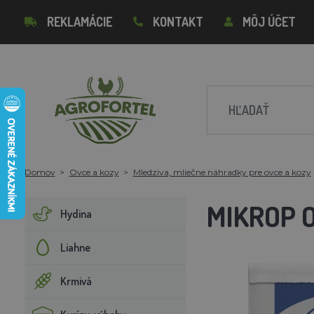
REKLAMÁCIE
KONTAKT
MÔJ ÚČET
Domov
Ovce a kozy
Mledziva, mliečne náhradky pre ovce a kozy
MIKROP O
Hydina
Liahne
Krmivá