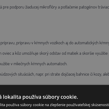
á pre podporu žiaducej mikroflóry a potlačenie patogénov tráviac
prípravu, prípravu v kŕmnych vozíkoch aj do automatických kŕmn
 oviec a kôz umožňuje skorý odstav od matiek a skoršie využitie 
oužitie v mliečnych kŕmnych automatoch.
núdzových situáciách, napr. pri strate dojčiacej bahnice či kozy, 
ie mliečneho nápoja:
 lokalita používa súbory cookie.
ia minimálne prvý deň života prijať adekvátny objem ovčieho aleb
ita používa súbory cookie na zlepšenie používateľskej skúsenost