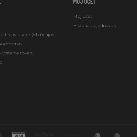
E
MÔJ ÚČET
Môj účet
História objednávok
ochrany osobných údajov
podmienky
 vratenie tovaru
d