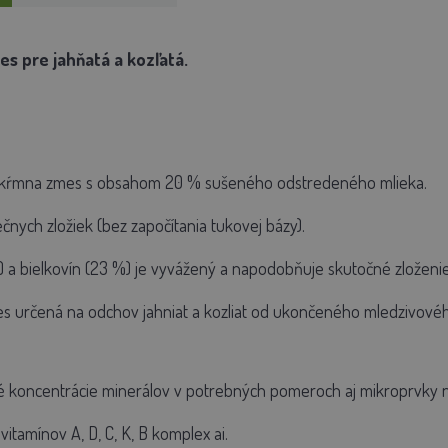
s pre jahňatá a kozľatá.
 kŕmna zmes s obsahom 20 % sušeného odstredeného mlieka.
nych zložiek (bez započítania tukovej bázy).
a bielkovín (23 %) je vyvážený a napodobňuje skutočné zloženie 
s určená na odchov jahniat a kozliat od ukončeného mledzivovéh
 koncentrácie minerálov v potrebných pomeroch aj mikroprvky 
itamínov A, D, C, K, B komplex ai.