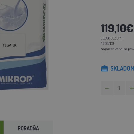
119,10€
96,83€ BEZ DPH
4,76€/KG
Najnižšia cena za posl
SKLADO
PORADŇA