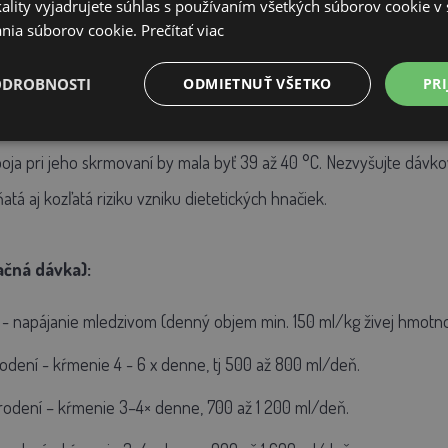
ality vyjadrujete súhlas s používaním všetkých súborov cookie v 
nia súborov cookie.
Prečítať viac
0 g mliečnej kŕmnej v 1000 ml teplej vody 45 °C.
ODROBNOSTI
ODMIETNUŤ VŠETKO
PRI
 g mliečnej kŕmnej zmesi v 1000 ml teplej vody 45 °C.
ja pri jeho skrmovaní by mala byť 39 až 40 °C. Nezvyšujte dávkova
atá aj kozľatá riziku vzniku dietetických hnačiek.
ačná dávka):
 - napájanie mledzivom (denný objem min. 150 ml/kg živej hmotnos
rodení - kŕmenie 4 - 6 x denne, tj 500 až 800 ml/deň.
arodení – kŕmenie 3–4× denne, 700 až 1 200 ml/deň.