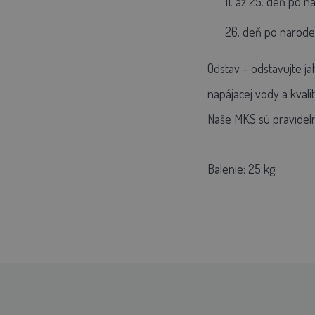
11. až 25. deň po 
26. deň po narode
Odstav – odstavujte j
napájacej vody a kval
Naše MKS sú pravideln
Balenie:
25 kg.