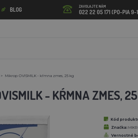
ZAVOLAJTE NÁM
BLOG
022 22 05 171 (PO-PIA 9-
Mikrop OVISMILK - kŕmna zmes, 25 kg
VISMILK - KŔMNA ZMES, 25
Kód produkt
Značka:
MIKR
Vernostné b