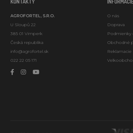
KONTAKTY
INFORMÁCI
AGROFORTEL, S.R.O.
O nás
U Sloupů 22
Doprava
385 01 Vimperk
Podmienky 
Česká republika
Obchodné 
info@agrofortel.sk
Reklamacie -
022 22 05 171
Velkoobcho