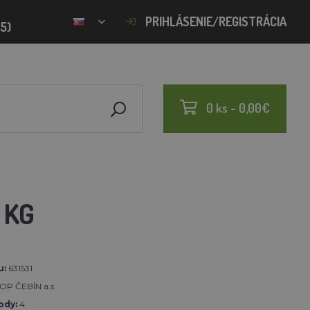
PRIHLÁSENIE/REGISTRÁCIA
15)
0 ks - 0,00€
 KG
u:
631531
OP ČEBÍN a.s.
ody:
4