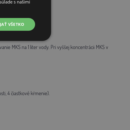
súlade s našimi
JAŤ VŠETKO
nie MKS na 1 liter vody. Pri vyššej koncentrácii MKS v
ti, 4 čiastkové kŕmenie).