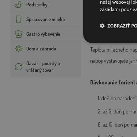
našej webovej lok
rozmiešaní:
Podstielky
zásadami používa
Spracovanie mlieka
Jahňatá: 180 až 22
ZOBRAZIŤ P
Kozlatá: 140 až 150
Gastro vybavenie
Dom a záhrada
Teplota mliečneho nápo
nápoji vystavujete jahň
Bazár - použitý a
vrátený tovar
Dávkovanie (orient
1. deň po narodení
2. až 5. deň po na
6. až 10. deň po n