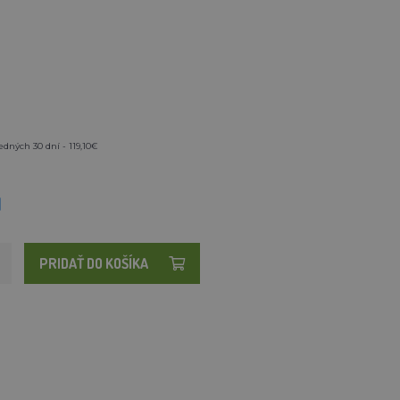
edných 30 dní - 119,10€
M
PRIDAŤ DO KOŠÍKA