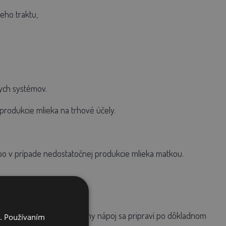
eho traktu,
ych systémov.
produkcie mlieka na trhové účely.
alebo v prípade nedostatočnej produkcie mlieka matkou.
o kozieho mledziva. Mliečny nápoj sa pripraví po dôkladnom
i. Používaním