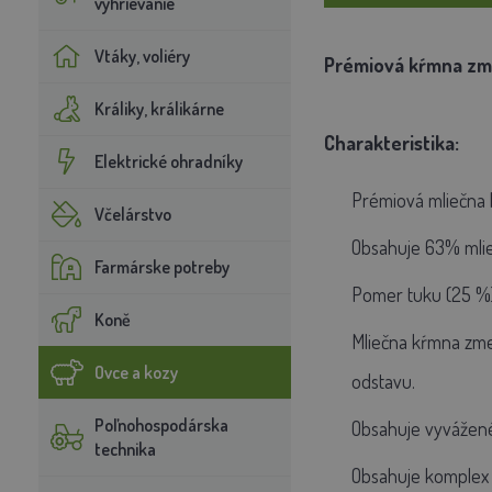
vyhrievanie
Vtáky, voliéry
Prémiová kŕmna zme
Králiky, králikárne
Charakteristika:
Elektrické ohradníky
Prémiová mliečna
Včelárstvo
Obsahuje 63% mlieč
Farmárske potreby
Pomer tuku (25 %) 
Koně
Mliečna kŕmna zme
Ovce a kozy
odstavu.
Poľnohospodárska
Obsahuje vyvážené
technika
Obsahuje komplex v