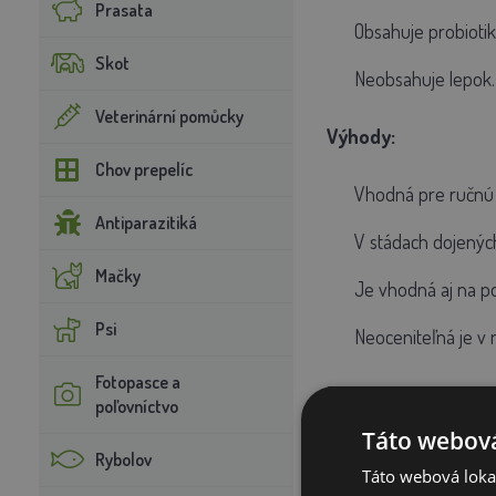
Prasata
Obsahuje probiotik
Skot
Neobsahuje lepok.
Veterinární pomůcky
Výhody:
Chov prepelíc
Vhodná pre ručnú 
Antiparazitiká
V stádach dojených
Mačky
Je vhodná aj na p
Psi
Neoceniteľná je v 
Fotopasce a
Príprava a dávkovan
poľovníctvo
Táto webová
Rybolov
Jahňatá a kozľatá mus
Táto webová lokal