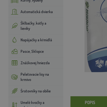
Kuríny, výbehy
Automatická dvierka
Šklbačky, kotly a
lieviky
Napájačky a kŕmidlá
Pasce, Sklopce
Znáškovej hniezda
Peletovacie lisy na
krmivo
Šrotovníky na obilie
POPIS
Umelé kvočky a