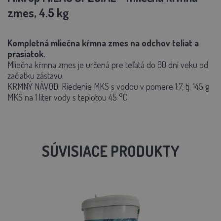
zmes, 4.5 kg
Kompletná mliečna kŕmna zmes na odchov teliat a
prasiatok.
Mliečna kŕmna zmes je určená pre teľatá do 90 dní veku od
začiatku zástavu.
KRMNÝ NÁVOD: Riedenie MKS s vodou v pomere 1:7, tj. 145 g
MKS na 1 liter vody s teplotou 45 °C
SÚVISIACE PRODUKTY