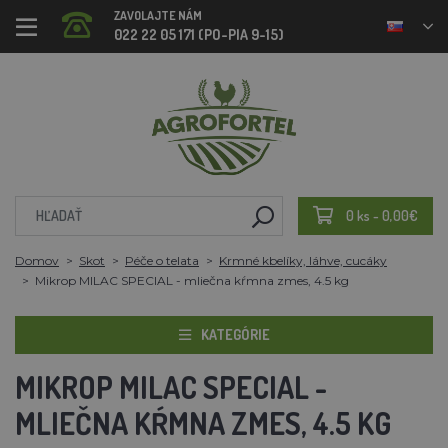
ZAVOLAJTE NÁM
022 22 05 171 (PO-PIA 9-15)
0 ks - 0,00€
Domov
Skot
Péče o telata
Krmné kbelíky, láhve, cucáky
Mikrop MILAC SPECIAL - mliečna kŕmna zmes, 4.5 kg
KATEGÓRIE
MIKROP MILAC SPECIAL -
MLIEČNA KŔMNA ZMES, 4.5 KG