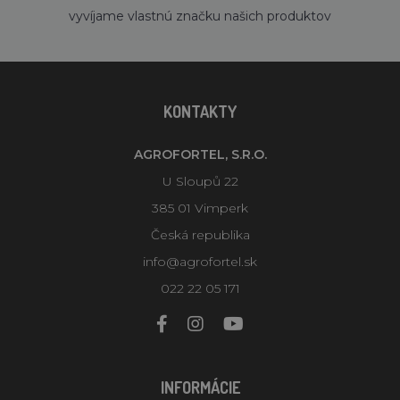
vyvíjame vlastnú značku našich produktov
KONTAKTY
AGROFORTEL, S.R.O.
U Sloupů 22
385 01 Vimperk
Česká republika
info@agrofortel.sk
022 22 05 171
INFORMÁCIE