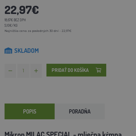
22,97€
18,67€ BEZ DPH
5,10€/KG
Najnižšia cena za posledných 30 dní - 22,97€
SKLADOM
PRIDAŤ DO KOŠÍKA
POPIS
PORADŇA
Mikrop MILAC SPECIAL - mliečna kŕmna