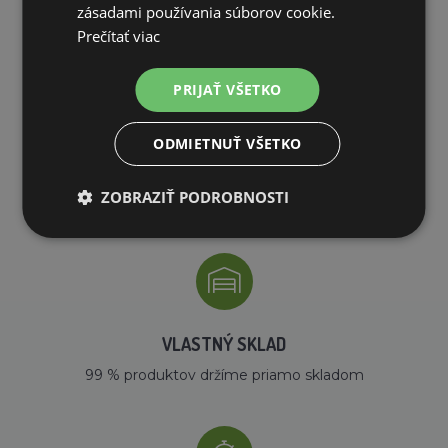
zásadami používania súborov cookie.
PREČO NAKUPOVAŤ U NÁS?
Prečítať viac
PRIJAŤ VŠETKO
ODMIETNUŤ VŠETKO
DOPRAVA ZDARMA
ZOBRAZIŤ PODROBNOSTI
na všetky objednávky od 200€ vrátane DPH.
VLASTNÝ SKLAD
99 % produktov držíme priamo skladom