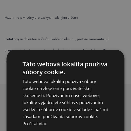
Pozor:
nie je vhodný pre pásky s medenými drôtmi
Izolátory
sú dôležitou súčasťou každého okruhu, pretože
minimalizujú
prenosové straty
na ukotvenie lanka či pásku a znateľne tak
predlžuje
maximálnu účinnú dĺžku
hradenia.
Táto webová lokalita používa
súbory cookie.
Táto webová lokalita používa súbory
cookie na zlepšenie používateľskej
skúsenosti. Používaním našej webovej
PREČO NAKUPOVAŤ U NÁS?
lokality vyjadrujete súhlas s používaním
všetkých súborov cookie v súlade s našimi
zásadami používania súborov cookie.
Prečítať viac