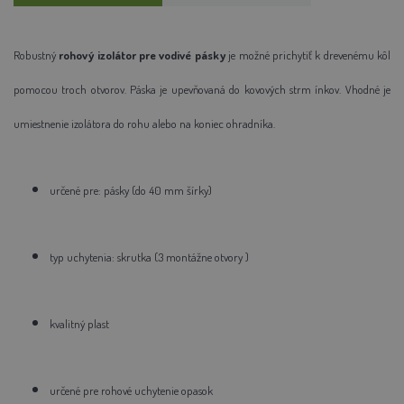
Robustný
rohový izolátor pre vodivé pásky
je možné
prichytiť k drevenému
kôl
pomocou troch otvorov. Páska je upevňovaná do kovových strm
ínkov. Vhodné
je
umiestnenie izolátora do rohu alebo na koniec ohradníka.
určené pre: pásky (do 40 mm šírky)
typ uchytenia: skrutka (3 montážne otvory
)
kvalitný plast
určené pre rohové uchytenie opasok