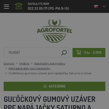
ZAVOLAJTE NÁM
022 22 05 171 (PO-PIA 9-15)
0 ks - 0,00€
Domov
Hydina
Napájačky pre hydinu
Náhradné diely pre napájačky
Guľôčkový gumový uzáver pre napájačky Saturno a Giove
KATEGÓRIE
GUĽÔČKOVÝ GUMOVÝ UZÁVER
PRE NAPÁJAČKY SATURNO A