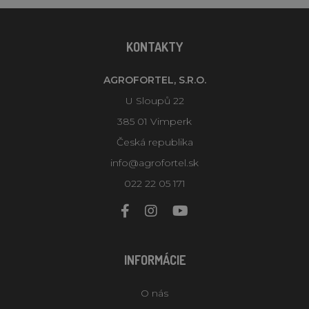
KONTAKTY
AGROFORTEL, S.R.O.
U Sloupů 22
385 01 Vimperk
Česká republika
info@agrofortel.sk
022 22 05 171
INFORMÁCIE
O nás