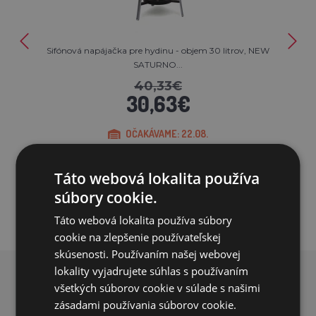
Sifónová napájačka pre hydinu - objem 30 litrov, NEW
SATURNO...
40,33€
30,63€
OČAKÁVAME: 22.08.
PRIDAŤ DO KOŠÍKA
Táto webová lokalita používa
súbory cookie.
Táto webová lokalita používa súbory
cookie na zlepšenie používateľskej
skúsenosti. Používaním našej webovej
lokality vyjadrujete súhlas s používaním
PREČO NAKUPOVAŤ U NÁS?
všetkých súborov cookie v súlade s našimi
zásadami používania súborov cookie.