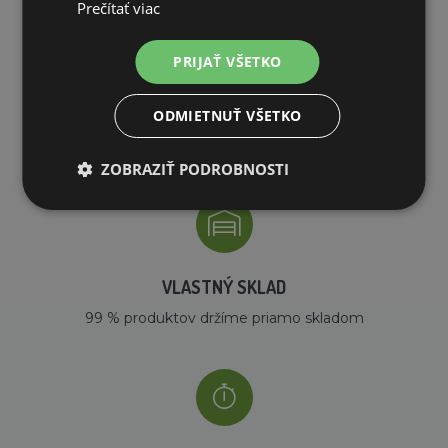
Prečítať viac
PRIJAŤ VŠETKO
DOPRAVA ZDARMA
ODMIETNUŤ VŠETKO
na všetky objednávky od 200€ vrátane DPH.
ZOBRAZIŤ PODROBNOSTI
VLASTNÝ SKLAD
99 % produktov držíme priamo skladom