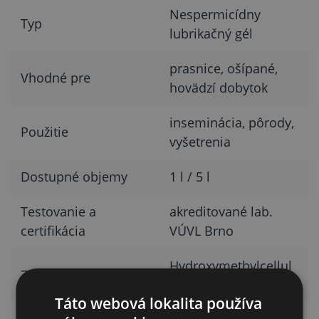
Nespermicídny
Typ
lubrikačný gél
prasnice, ošípané,
Vhodné pre
hovädzí dobytok
inseminácia, pôrody,
Použitie
vyšetrenia
Dostupné objemy
1 l / 5 l
Testovanie a
akreditované lab.
certifikácia
VÚVL Brno
Hydroxymethylcellul
Zloženie
osa, dezinfekcia
Táto webová lokalita používa