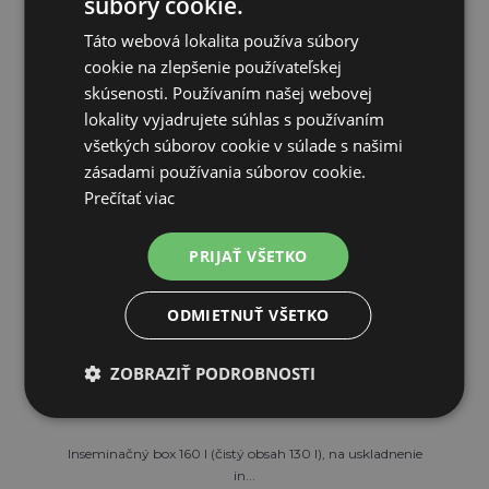
Lubrikačný účel
zvyšuje klzkosť pipiet
súbory cookie.
Táto webová lokalita používa súbory
cookie na zlepšenie používateľskej
skúsenosti. Používaním našej webovej
lokality vyjadrujete súhlas s používaním
všetkých súborov cookie v súlade s našimi
SÚVISIACE PRODUKTY
zásadami používania súborov cookie.
Prečítať viac
PRIJAŤ VŠETKO
Doprava zadarmo
ODMIETNUŤ VŠETKO
ZOBRAZIŤ PODROBNOSTI
Inseminačný box 160 l (čistý obsah 130 l), na uskladnenie
in...