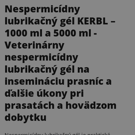
Nespermicídny
lubrikačný gél KERBL –
1000 ml a 5000 ml
-
Veterinárny
nespermicídny
lubrikačný gél na
insemináciu prasníc a
ďalšie úkony pri
prasatách a hovädzom
dobytku
Nespermicídny lubrikačný gél je praktická