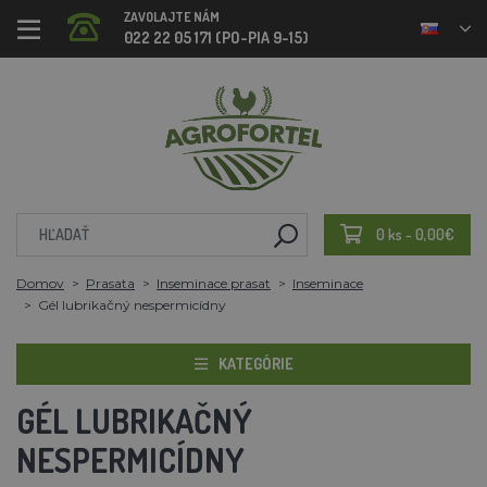
ZAVOLAJTE NÁM
022 22 05 171 (PO-PIA 9-15)
0 ks - 0,00€
Domov
Prasata
Inseminace prasat
Inseminace
Gél lubrikačný nespermicídny
KATEGÓRIE
GÉL LUBRIKAČNÝ
NESPERMICÍDNY