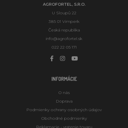
AGROFORTEL, S.R.O.
U Sloupů 22
385 01 Vimperk
Česká republika
info@agrofortel.sk
022 22 05 171
INFORMÁCIE
O nás
Doprava
Podmienky ochrany osobných údajov
Obchodné podmienky
Reklamacie - vratenie tovaru