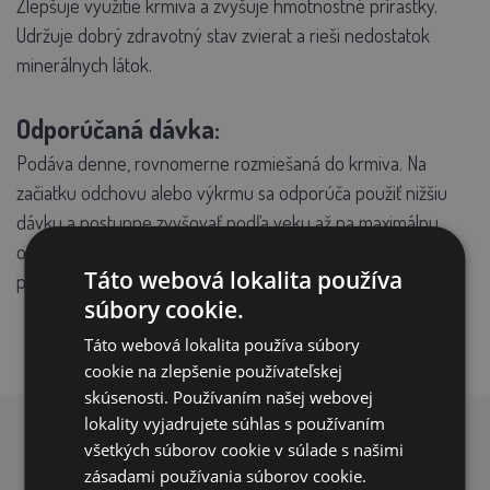
Zlepšuje využitie krmiva a zvyšuje hmotnostné prírastky.
Udržuje dobrý zdravotný stav zvierat a rieši nedostatok
minerálnych látok.
Odporúčaná dávka:
Podáva denne, rovnomerne rozmiešaná do krmiva. Na
začiatku odchovu alebo výkrmu sa odporúča použiť nižšiu
dávku a postupne zvyšovať podľa veku až na maximálnu
odporúčanú dávku. Jedna plná polievková lyžica obsahuje
Táto webová lokalita používa
približne 30 g krmiva.
súbory cookie.
Táto webová lokalita používa súbory
cookie na zlepšenie používateľskej
skúsenosti. Používaním našej webovej
lokality vyjadrujete súhlas s používaním
PREČO NAKUPOVAŤ U NÁS?
všetkých súborov cookie v súlade s našimi
zásadami používania súborov cookie.