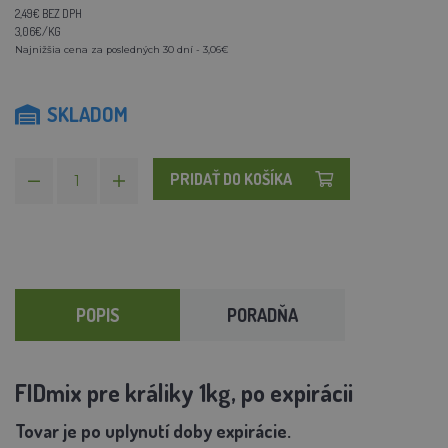
2,49€ BEZ DPH
3,06€/KG
Najnižšia cena za posledných 30 dní - 3,06€
SKLADOM
PRIDAŤ DO KOŠÍKA
POPIS
PORADŇA
FIDmix pre králiky 1kg, po expirácii
Tovar je po uplynutí doby expirácie.