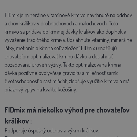
FIDmix je minerálne vitamínové krmivo navrhnuté na odchov
a chov králikov v drobnochovoch a malochovoch. Toto
krmivo sa pridáva do kŕmnej dávky králikov ako doplnok a
vyváženie tradičného krmiva. Obsiahnuté vitamíny, minerálne
látky, metionín a kŕmna soľ v zložení FIDmix umožňujú
chovateľom optimalizovať kŕmnu dávku a dosiahnuť
požadovanú úroveň výživy. Takto optimalizovaná kŕmna
dávka pozitívne ovplyvňuje graviditu a mliečnosť samíc,
životaschopnosť a rast mláďat, zlepšuje využitie krmiva a má
priaznivý vplyv na kvalitu kožušiny.
FIDmix má niekoľko výhod pre chovateľov
králikov
:
Podporuje úspešný odchov a výkrm králikov.