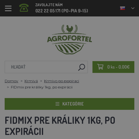
ZAVOLAJTE NÁM
022 22 05 171 (PO-PIA 9-15)
0 ks - 0,00€
Domov
Krmivá
Krmivo po exspiraci
FIDmix pre králiky 1kg, po expirácii
KATEGÓRIE
FIDMIX PRE KRÁLIKY 1KG, PO
EXPIRÁCII