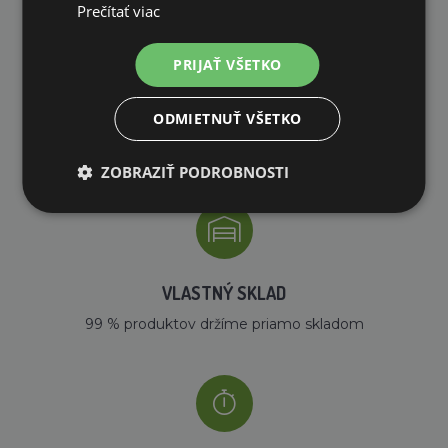
Prečítať viac
PRIJAŤ VŠETKO
ODMIETNUŤ VŠETKO
DOPRAVA ZDARMA
na všetky objednávky od 200€ vrátane DPH.
ZOBRAZIŤ PODROBNOSTI
VLASTNÝ SKLAD
99 % produktov držíme priamo skladom