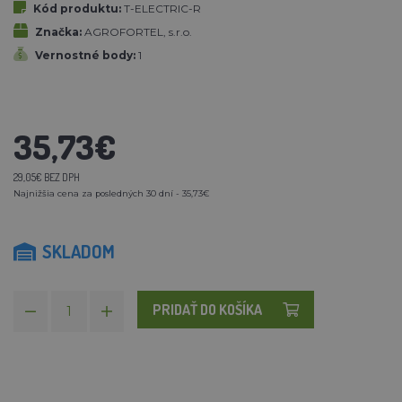
Kód produktu:
T-ELECTRIC-R
Značka:
AGROFORTEL, s.r.o.
Vernostné body:
1
35,73€
29,05€ BEZ DPH
Najnižšia cena za posledných 30 dní - 35,73€
SKLADOM
PRIDAŤ DO KOŠÍKA