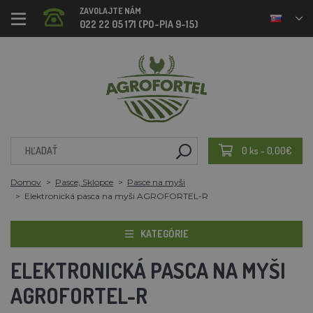
ZAVOLAJTE NÁM
022 22 05 171 (PO-PIA 9-15)
0 ks - 0,00€
Domov
Pasce, Sklopce
Pasce na myši
Elektronická pasca na myši AGROFORTEL-R
KATEGÓRIE
ELEKTRONICKÁ PASCA NA MYŠI
AGROFORTEL-R