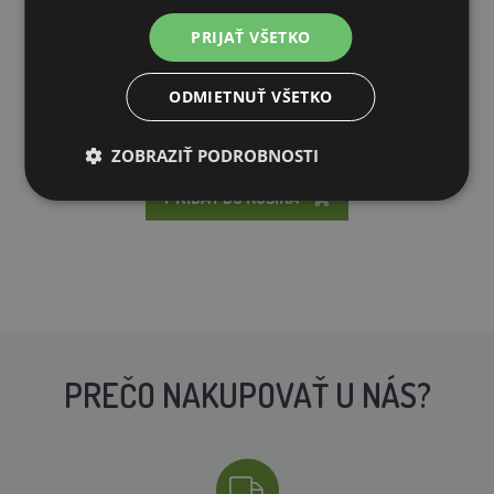
Pasca na myši - dvojbalenie
PRIJAŤ VŠETKO
12,25€
ODMIETNUŤ VŠETKO
SKLADOM
ZOBRAZIŤ PODROBNOSTI
PRIDAŤ DO KOŠÍKA
PREČO NAKUPOVAŤ U NÁS?