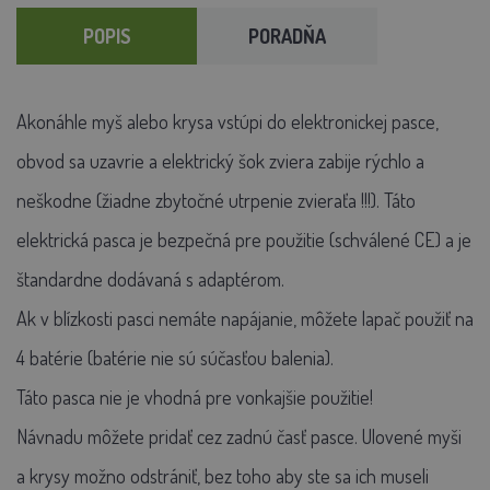
POPIS
PORADŇA
Akonáhle myš alebo krysa vstúpi do elektronickej pasce,
obvod sa uzavrie a elektrický šok zviera zabije rýchlo a
neškodne (žiadne zbytočné utrpenie zvieraťa !!!).
Táto
elektrická pasca je bezpečná pre použitie (schválené CE) a je
štandardne dodávaná s adaptérom.
Ak v blízkosti pasci nemáte napájanie, môžete lapač použiť na
4 batérie (batérie nie sú súčasťou balenia).
Táto pasca nie je vhodná pre vonkajšie použitie!
Návnadu môžete pridať cez zadnú časť pasce. Ulovené myši
a krysy možno odstrániť, bez toho aby ste sa ich museli