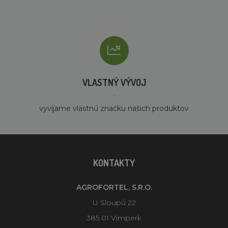
VLASTNÝ VÝVOJ
´
vyvíjame vlastnú značku našich produktov
KONTAKTY
AGROFORTEL, S.R.O.
U Sloupů 22
385 01 Vimperk