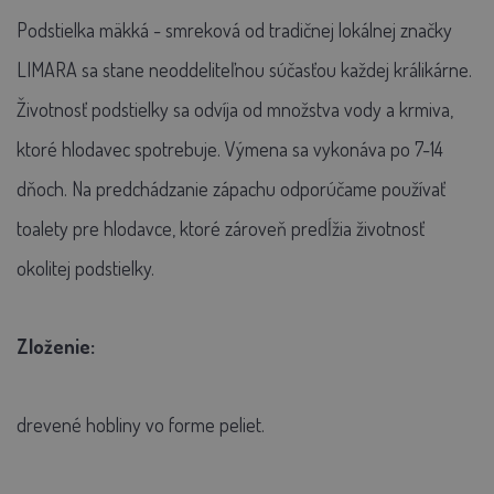
Podstielka mäkká - smreková od tradičnej lokálnej značky
LIMARA sa stane neoddeliteľnou súčasťou každej králikárne.
Životnosť podstielky sa odvíja od množstva vody a krmiva,
ktoré hlodavec spotrebuje. Výmena sa vykonáva po 7-14
dňoch. Na predchádzanie zápachu odporúčame používať
toalety pre hlodavce, ktoré zároveň predĺžia životnosť
okolitej podstielky.
Zloženie:
drevené hobliny vo forme peliet.