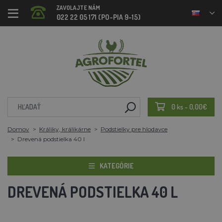
ZAVOLAJTE NÁM
022 22 05 171 (PO-PIA 9-15)
0 ks - 0,00€
Domov
Králiky, králikárne
Podstielky pre hlodavce
Drevená podstielka 40 l
KATEGÓRIE
DREVENÁ PODSTIELKA 40 L