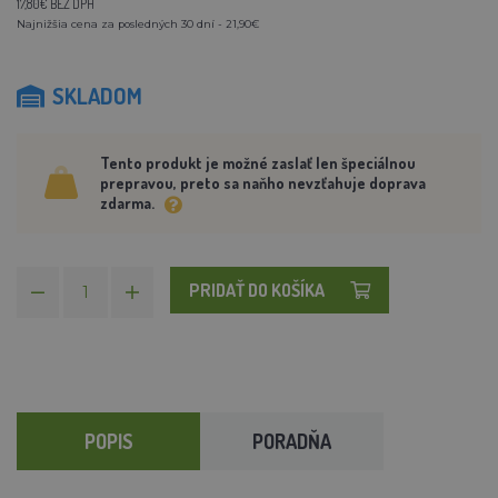
17,80€ BEZ DPH
Najnižšia cena za posledných 30 dní - 21,90€
SKLADOM
Tento produkt je možné zaslať len špeciálnou
prepravou, preto sa naňho nevzťahuje doprava
zdarma.
PRIDAŤ DO KOŠÍKA
POPIS
PORADŇA