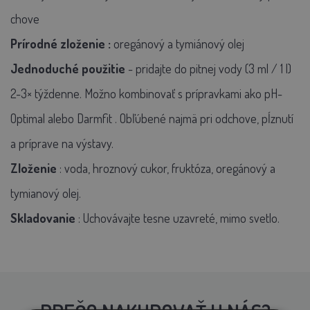
chove
Prírodné zloženie
:
oregánový a tymiánový olej
Jednoduché použitie
- pridajte do pitnej vody (3 ml / 1 l)
2-3× týždenne.
Možno kombinovať s prípravkami ako
pH-
Optimal
alebo
Darmfit
.
Obľúbené najmä pri odchove, pĺznutí
a príprave na výstavy.
Zloženie
: voda, hroznový cukor, fruktóza, oregánový a
tymianový olej.
Skladovanie
: Uchovávajte tesne uzavreté, mimo svetlo.