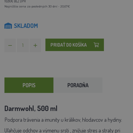
16,80€ BEZ DPH
Najnižšia cena za posledných 30 dní - 20,67€
SKLADOM
PRIDAŤ DO KOŠÍKA
POPIS
PORADŇA
Darmwohl, 500 ml
Podpora trávenia a imunity
u králikov, hlodavcov a hydiny.
Uľahčuje odchov a výmenu srsti
, znižuje stres a straty pri