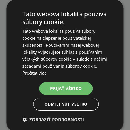
PREČO NAKUPOVAŤ U NÁS?
Táto webová lokalita používa
súbory cookie.
Táto webová lokalita používa súbory
cookie na zlepšenie používateľskej
DOPRAVA ZDARMA
skúsenosti. Používaním našej webovej
lokality vyjadrujete súhlas s používaním
na všetky objednávky od 200€ vrátane DPH.
všetkých súborov cookie v súlade s našimi
zásadami používania súborov cookie.
Prečítať viac
PRIJAŤ VŠETKO
VLASTNÝ SKLAD
99 % produktov držíme priamo skladom
ODMIETNUŤ VŠETKO
ZOBRAZIŤ PODROBNOSTI