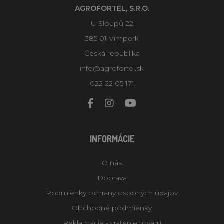
AGROFORTEL, S.R.O.
U Sloupů 22
385 01 Vimperk
Česká republika
info@agrofortel.sk
022 22 05 171
INFORMÁCIE
O nás
Doprava
Podmienky ochrany osobných údajov
Obchodné podmienky
Reklamacie - vratenie tovaru