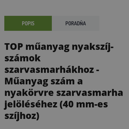
POPIS
PORADŇA
TOP műanyag nyakszíj-
számok
szarvasmarhákhoz
-
Műanyag szám a
nyakörvre szarvasmarha
jelöléséhez (40 mm-es
szíjhoz)