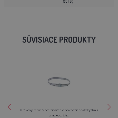
et is)
SÚVISIACE PRODUKTY
Krčkový remeň pre značenie hovädzieho dobytka s
prackou, čie...