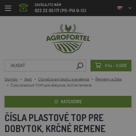
ZAVOLAJTE NÁM
022 22 05 171 (PO-PIA 9-15)
0 ks - 0,00€
Domov
Skot
Označování skotu a evidence
Řemeny a čísla
Čísla plastové TOP pre dobytok, krčné remene
KATEGÓRIE
ČÍSLA PLASTOVÉ TOP PRE
DOBYTOK, KRČNÉ REMENE