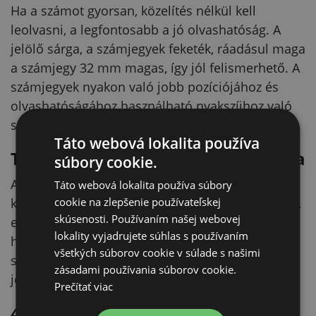
Ha a számot gyorsan, közelítés nélkül kell
leolvasni, a legfontosabb a jó olvashatóság. A
jelölő sárga, a számjegyek feketék, ráadásul maga
a számjegy 32 mm magas, így jól felismerhető. A
számjegyek nyakon való jobb pozíciójához és
olvashatóságához használható nyakszíjhoz való
súly is.
Táto webová lokalita používa
Tartós kivitel istállóba és szabadba
súbory cookie.
A számok nagy ellenállóságú műanyagból
Táto webová lokalita používa súbory
készülnek, és ellenállnak az időjárási hatásoknak,
cookie na zlepšenie používateľskej
skúsenosti. Používaním našej webovej
ezért igénybevételesebb körülmények között is
lokality vyjadrujete súhlas s používaním
használhatók. Fontos előnyük a letörölhetetlen
všetkých súborov cookie v súlade s našimi
számjegy, amely hosszú távú használat mellett is
zásadami používania súborov cookie.
jól olvasható marad.
Prečítať viac
40 mm-es nyakszíjakhoz