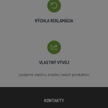
RÝCHLA REKLAMÁCIA
VLASTNÝ VÝVOJ
´
vyvíjame vlastnú značku našich produktov
KONTAKTY