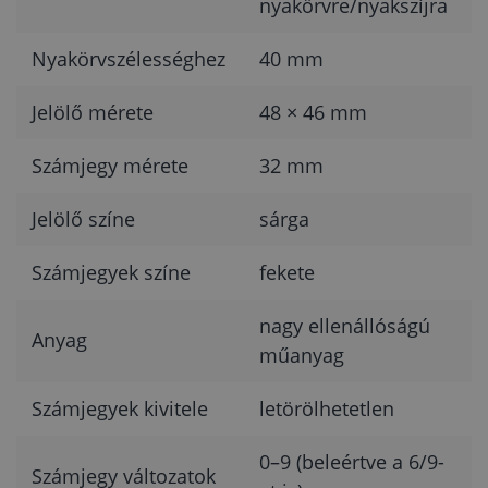
nyakörvre/nyakszíjra
Nyakörvszélességhez
40 mm
Jelölő mérete
48 × 46 mm
Számjegy mérete
32 mm
Jelölő színe
sárga
Számjegyek színe
fekete
nagy ellenállóságú
Anyag
műanyag
Számjegyek kivitele
letörölhetetlen
0–9 (beleértve a 6/9-
Számjegy változatok