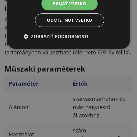
PRIJAŤ VŠETKO
illeszkedik
A számok 40 mm széles nyakszíjakhoz készültek.
ODMIETNUŤ VŠETKO
A jelölő teljes mérete 48 × 46 mm, így jól
felfekszik a szíjon, és a szám jól látható. A
ZOBRAZIŤ PODROBNOSTI
termékváltozatoknál a konkrét számjegy 0–9
tartományban választható (elérhető 6/9 kivitel is).
Műszaki paraméterek
Paraméter
Érték
szarvasmarhához és
Ajánlott
más nagytestű
állatokhoz
szám
Használat