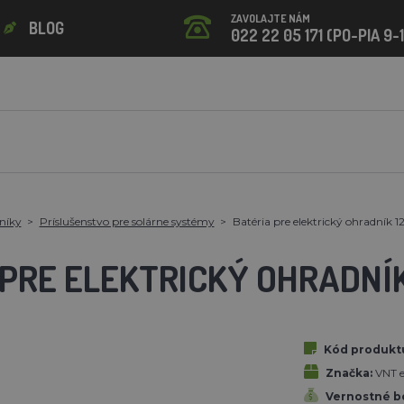
ZAVOLAJTE NÁM
BLOG
022 22 05 171 (PO-PIA 9-
níky
Príslušenstvo pre solárne systémy
Batéria pre elektrický ohradník 1
PRE ELEKTRICKÝ OHRADNÍK 
Kód produkt
Značka:
VNT el
Vernostné b