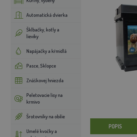
Kuríny, výbehy
Automatická dvierka
Šklbačky, kotly a
lieviky
Napájačky a kŕmidlá
Pasce, Sklopce
Znáškovej hniezda
Peletovacie lisy na
krmivo
Šrotovníky na obilie
POPIS
Umelé kvočky a