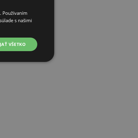
i. Používaním
súlade s našimi
JAŤ VŠETKO