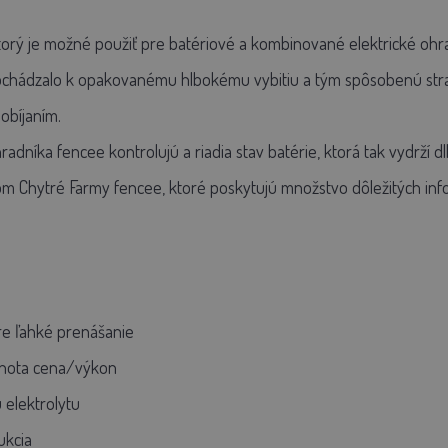
ktorý je možné použiť pre batériové a kombinované elektrické ohr
ochádzalo k opakovanému hlbokému vybitiu a tým spôsobenú stratu
obíjaním.
radníka fencee kontrolujú a riadia stav batérie, ktorá tak vydrží d
 Chytré Farmy fencee, ktoré poskytujú množstvo dôležitých infor
e ľahké prenášanie
dnota cena/výkon
 elektrolytu
ukcia