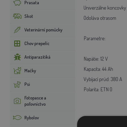
Prasata
Univerzálne koncovky
Skot
Odoláva otrasom
Veterinární pomůcky
Parametre:
Chov prepelíc
Antiparazitiká
Napätie: 12 V
Kapacita: 44 Ah
Mačky
Vybíjací prúd: 380 A
Psi
Polarita: ETN 0
Fotopasce a
poľovníctvo
Rybolov