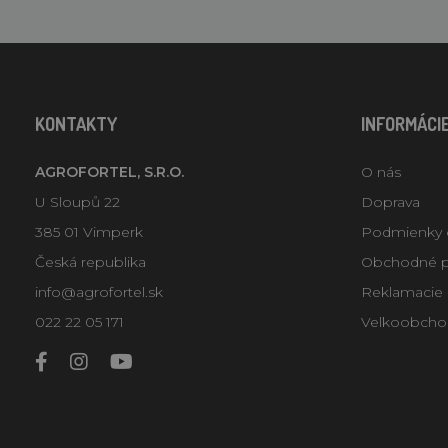
KONTAKTY
INFORMÁCI
AGROFORTEL, S.R.O.
O nás
U Sloupů 22
Doprava
385 01 Vimperk
Podmienky 
Česká republika
Obchodné 
info@agrofortel.sk
Reklamacie -
022 22 05 171
Velkoobcho