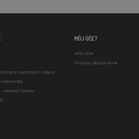
E
MÔJ ÚČET
Môj účet
História objednávok
ochrany osobných údajov
podmienky
 vratenie tovaru
d