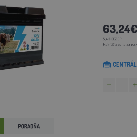
63,24
51,41€ BEZ DPH
Najnižšia cena za posl
CENTRÁLN
PORADŇA