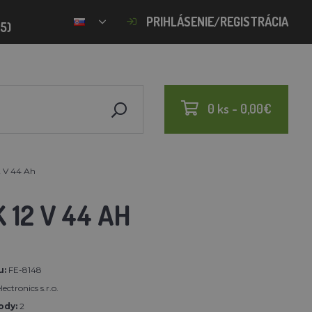
PRIHLÁSENIE/REGISTRÁCIA
15)
0 ks - 0,00€
2 V 44 Ah
12 V 44 AH
u:
FE-8148
ectronics s.r.o.
ody:
2