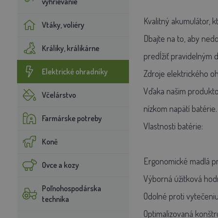
vyhrievanie
Kvalitný akumulátor, 
Vtáky, voliéry
Dbajte na to, aby ned
Králiky, králikárne
predĺžiť pravidelným d
Elektrické ohradníky
Zdroje elektrického oh
Vďaka našim produktom
Včelárstvo
nízkom napätí batérie.
Farmárske potreby
Vlastnosti batérie:
Koně
Ergonomické madlá pr
Ovce a kozy
Výborná úžitková ho
Poľnohospodárska
Odolné proti vytečeniu
technika
Optimalizovaná konštr