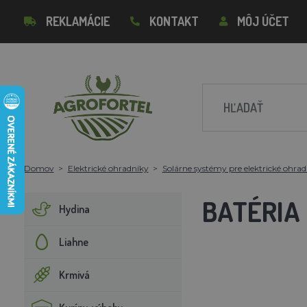
REKLAMÁCIE
KONTAKT
MÔJ ÚČET
Domov
Elektrické ohradníky
Solárne systémy pre elektrické ohrad
BATÉRIA 
Hydina
Liahne
Krmivá