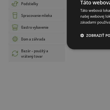
Táto webová
Podstielky
Táto webová lokal
Spracovanie mlieka
našej webovej lok
zásadami používa
Gastro vybavenie
ZOBRAZIŤ P
Dom a záhrada
Bazár - použitý a
vrátený tovar