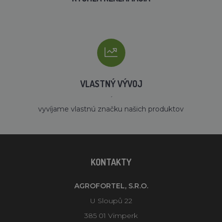
VLASTNÝ VÝVOJ
´
vyvíjame vlastnú značku našich produktov
KONTAKTY
AGROFORTEL, S.R.O.
U Sloupů 22
385 01 Vimperk