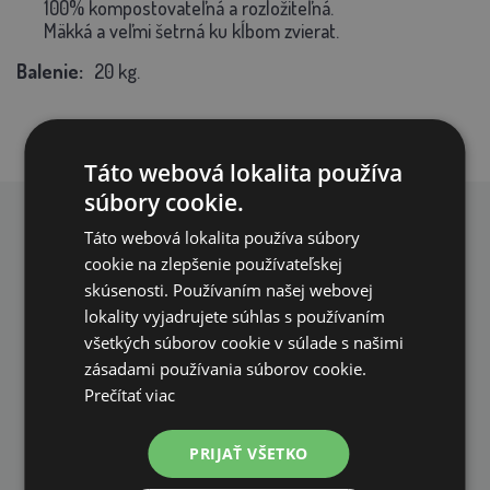
100% kompostovateľná a rozložiteľná.
Mäkká a veľmi šetrná ku kĺbom zvierat.
Balenie:
20 kg.
Táto webová lokalita používa
súbory cookie.
PREČO NAKUPOVAŤ U NÁS?
Táto webová lokalita používa súbory
cookie na zlepšenie používateľskej
skúsenosti. Používaním našej webovej
lokality vyjadrujete súhlas s používaním
všetkých súborov cookie v súlade s našimi
zásadami používania súborov cookie.
Prečítať viac
DOPRAVA ZDARMA
na všetky objednávky od 200€ vrátane DPH.
PRIJAŤ VŠETKO