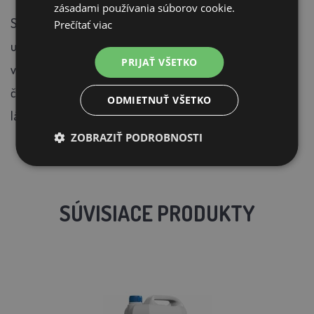
zásadami používania súborov cookie.
Skladovať v suchom a temnom prostredí v pôvodných
Prečítať viac
uzavretých obaloch. Po otvorení postupne spotrebujte,
PRIJAŤ VŠETKO
výrobok už dlhodobo neskladujte. Mikroskopické pevné
čiastočky a mierny sediment je daný obsahom prírodných
ODMIETNUŤ VŠETKO
látok a nie je na závadu výrobku.
ZOBRAZIŤ PODROBNOSTI
SÚVISIACE PRODUKTY