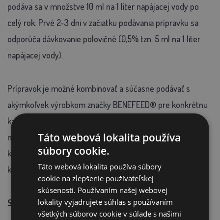
podáva sa v množstve 10 ml na 1 liter napájacej vody po
celý rok. Prvé 2-3 dni v začiatku podávania prípravku sa
odporúča dávkovanie polovičné (0,5% tzn. 5 ml na 1 liter
napájacej vody).
Prípravok je možné kombinovať a súčasne podávať s
akýmkoľvek výrobkom značky BENEFEED® pre konkrétnu
kategóriu zvierat. Zoznam týchto výrobkov nájdete nižšie
Táto webová lokalita používa
na tejto stránke, je tu však uvedené iba jedno balenie
súbory cookie.
každého výrobku. Ďalšie balenie nájdete v príslušnej
Táto webová lokalita používa súbory
kategórii produktov.
cookie na zlepšenie používateľskej
skúsenosti. Používaním našej webovej
lokality vyjadrujete súhlas s používaním
Skladovanie:
všetkých súborov cookie v súlade s našimi