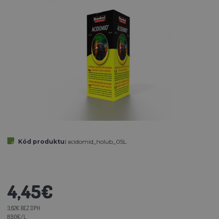
Kód produktu:
acidomid_holub_05L
4,45€
3,62€ BEZ DPH
8,90€/L