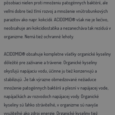
pôsobiaci nielen proti množeniu patogénnych baktérií, ale
veľmi dobre tiež tlmí rozvoj a množenie vnútrobunkových
parazitov ako napr. kokcídií. ACIDOMID® však nie je liečivo,
neobsahuje ani kokcidiostatika a nezanecháva tak rezíduá v
organizme. Nemá tiež ochranné lehoty.
ACIDOMID® obsahuje kompletne všetky organické kyseliny
dôležité pre zažívanie a trávenie. Organické kyseliny
okysľujú napájaciu vodu, účinne ju tiež konzervujú a
stabilizujú. Je tak výrazne obmedzované nežiaduce
množenie patogénnych baktérií a plesní v napájacej vode,
napájačkách av rozvodoch napájacej vody. Organické
kyseliny sú ľahko stráviteľné, v organizme sú navyše
využiteľné ako zdroj energie. Organické kyseliny tiež