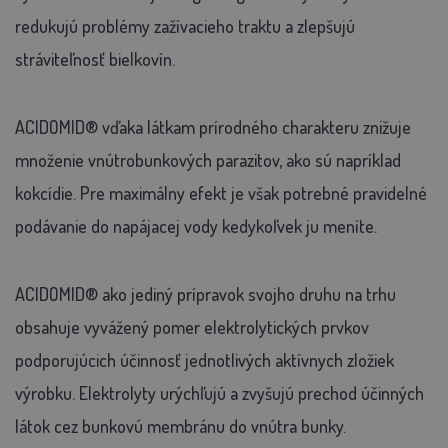
redukujú problémy zažívacieho traktu a zlepšujú
stráviteľnosť bielkovín.
ACIDOMID® vďaka látkam prírodného charakteru znižuje
množenie vnútrobunkových parazitov, ako sú napríklad
kokcídie. Pre maximálny efekt je však potrebné pravidelné
podávanie do napájacej vody kedykoľvek ju meníte.
ACIDOMID® ako jediný prípravok svojho druhu na trhu
obsahuje vyvážený pomer elektrolytických prvkov
podporujúcich účinnosť jednotlivých aktívnych zložiek
výrobku. Elektrolyty urýchľujú a zvyšujú prechod účinných
látok cez bunkovú membránu do vnútra bunky.