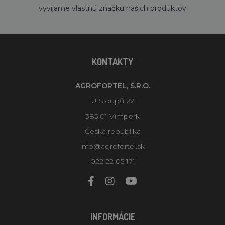
vyvíjame vlastnú značku našich produktov
KONTAKTY
AGROFORTEL, S.R.O.
U Sloupů 22
385 01 Vimperk
Česká republika
info@agrofortel.sk
022 22 05 171
INFORMÁCIE